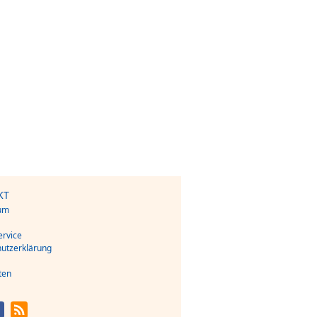
KT
um
s
rvice
utzerklärung
ten