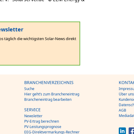
wsletter
os täglich die wichtigsten Solar-News direkt
BRANCHENVERZEICHNIS
KONTA
Suche
Impress
Hier geht’s zum Brancheneintrag
Über un
Brancheneintrag bearbeiten
Kundense
Datensch
SERVICE
AGB
Mediada
Newsletter
PV-Ertrag berechnen
PV-Leistungsprognose
EEG-Direktvermarkungs-Rechner