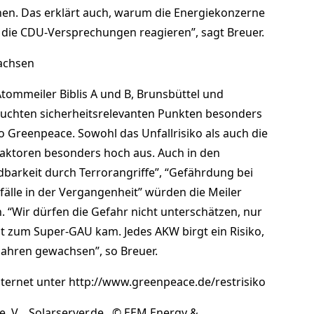
hen. Das erklärt auch, warum die Energiekonzerne
uf die CDU-Versprechungen reagieren”, sagt Breuer.
wachsen
 Atommeiler Biblis A und B, Brunsbüttel und
uchten sicherheitsrelevanten Punkten besonders
 Greenpeace. Sowohl das Unfallrisiko als auch die
Reaktoren besonders hoch aus. Auch in den
arkeit durch Terrorangriffe”, “Gefährdung bei
fälle in der Vergangenheit” würden die Meiler
 “Wir dürfen die Gefahr nicht unterschätzen, nur
ht zum Super-GAU kam. Jedes AKW birgt ein Risiko,
n Jahren gewachsen”, so Breuer.
 Internet unter http://www.greenpeace.de/restrisiko
e. V. Solarserver.de © EEM Energy &