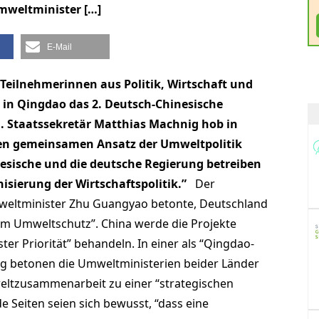
Umweltminister […]
E-Mail
Teilnehmerinnen aus Politik, Wirtschaft und
6 in Qingdao das 2. Deutsch-Chinesische
 Staatssekretär Matthias Machnig hob in
en gemeinsamen Ansatz der Umweltpolitik
nesische und die deutsche Regierung betreiben
sierung der Wirtschaftspolitik.”
Der
mweltminister Zhu Guangyao betonte, Deutschland
eim Umweltschutz”. China werde die Projekte
er Priorität” behandeln. In einer als “Qingdao-
ung betonen die Umweltministerien beider Länder
mweltzusammenarbeit zu einer “strategischen
e Seiten seien sich bewusst, “dass eine