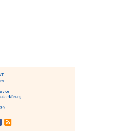
KT
um
s
rvice
utzerklärung
ten