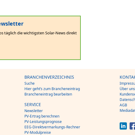
wsletter
os täglich die wichtigsten Solar-News direkt
BRANCHENVERZEICHNIS
KONTA
Suche
Impress
Hier geht’s zum Brancheneintrag
Über un
Brancheneintrag bearbeiten
Kundense
Datensch
SERVICE
AGB
Mediada
Newsletter
PV-Ertrag berechnen
PV-Leistungsprognose
EEG-Direktvermarkungs-Rechner
PV-Modulpreise