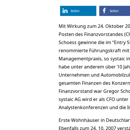
teilen
teilen
Mit Wirkung zum 24. Oktober 2
Posten des Finanzvorstandes (Chie
Schoess gewinne die im “Entry S
renommierte Führungskraft mit 
Managementpraxis, so systaic i
habe unter anderem über 10 Jahr
Unternehmen und Automobilzulie
gesamten Finanzen des Konzerns
Finanzvorstand war Gregor Schoes
systaic AG wird er als CFO unter
Analystenkonferenzen und die In
Erste Wohnhäuser in Deutschlan
Ebenfalls zum 24. 10. 2007 vers