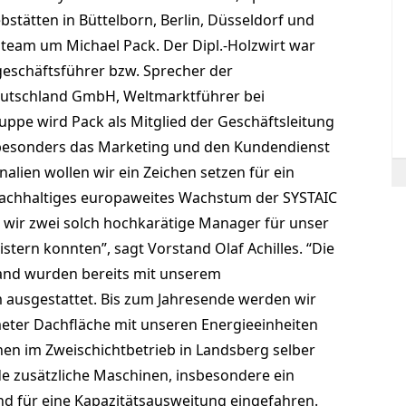
ebstätten in Büttelborn, Berlin, Düsseldorf und
team um Michael Pack. Der Dipl.-Holzwirt war
geschäftsführer bzw. Sprecher der
utschland GmbH, Weltmarktführer bei
uppe wird Pack als Mitglied der Geschäftsleitung
besonders das Marketing und den Kundendienst
alien wollen wir ein Zeichen setzen für ein
 nachhaltiges europaweites Wachstum der SYSTAIC
s wir zwei solch hochkarätige Manager für unser
ern konnten”, sagt Vorstand Olaf Achilles. “Die
and wurden bereits mit unserem
ausgestattet. Bis zum Jahresende werden wir
ter Dachfläche mit unseren Energieeinheiten
chen im Zweischichtbetrieb in Landsberg selber
e zusätzliche Maschinen, insbesondere ein
d für eine Kapazitätsausweitung eingefahren.