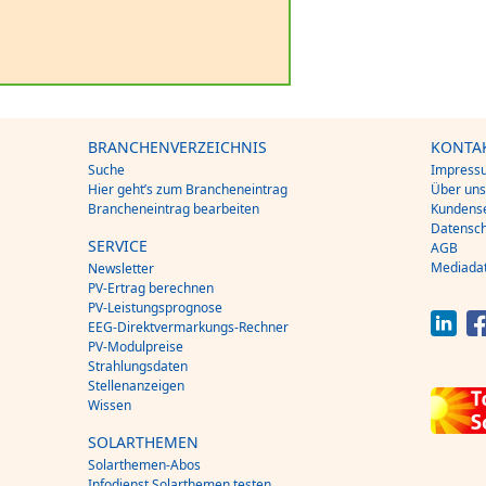
BRANCHENVERZEICHNIS
KONTA
Suche
Impress
Hier geht’s zum Brancheneintrag
Über un
Brancheneintrag bearbeiten
Kundense
Datensch
SERVICE
AGB
Mediada
Newsletter
PV-Ertrag berechnen
PV-Leistungsprognose
EEG-Direktvermarkungs-Rechner
PV-Modulpreise
Strahlungsdaten
Stellenanzeigen
Wissen
SOLARTHEMEN
Solarthemen-Abos
Infodienst Solarthemen testen