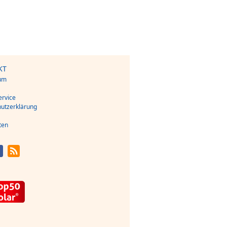
KT
um
s
rvice
utzerklärung
ten