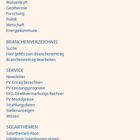
Wasserkraft
Geothermie
Forschung
Politik
Wirtschaft
Energiekommune
BRANCHENVERZEICHNIS
Suche
Hier geht’s zum Brancheneintrag
Brancheneintrag bearbeiten
SERVICE
Newsletter
PV-Ertrag berechnen
PV-Leistungsprognose
EEG-Direktvermarkungs-Rechner
PV-Modulpreise
Strahlungsdaten
Stellenanzeigen
Wissen
SOLARTHEMEN
Solarthemen-Abos
Infodienst Solarthemen testen