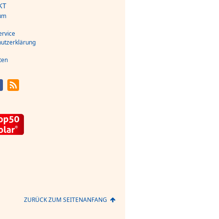
KT
um
s
rvice
utzerklärung
ten
ZURÜCK ZUM SEITENANFANG