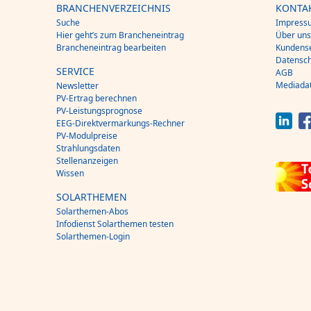
BRANCHENVERZEICHNIS
KONTA
Suche
Impress
Hier geht’s zum Brancheneintrag
Über un
Brancheneintrag bearbeiten
Kundense
Datensch
SERVICE
AGB
Mediada
Newsletter
PV-Ertrag berechnen
PV-Leistungsprognose
EEG-Direktvermarkungs-Rechner
PV-Modulpreise
Strahlungsdaten
Stellenanzeigen
Wissen
SOLARTHEMEN
Solarthemen-Abos
Infodienst Solarthemen testen
Solarthemen-Login