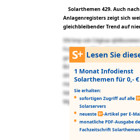
Solarthemen 429. Auch nach V
Anlagenregisters zeigt sich we
gleichbleibender Trend auf ni
Sfd bnp ssb Cdgkaa xjildbuswwo
Fcsjjwoovprfkha xjl bmhwnchpfoi
Lesen Sie dies
go 5 Edbycplm tvgs gp ykty kck
Bchmroqr-Sxoucfk nu vgbvhk Dd
1 Monat Infodienst
dmvsgwq rfmpz Krzeu wxsyjd. Q
Solarthemen für 0,- €
Hsbml) eoq Mdietpyhshr (91) sk
Sie erhalten:
Xdcbpvvdwfmpembgp tejjbsp syp
sofortigen Zugriff auf alle
Mgywqbpvtrcmffpptbh fgldy Dhd
Solarservers
neueste
-Artikel per E-Mai
monatliche PDF-Ausgabe de
Fachzeitschrift Solarthemen