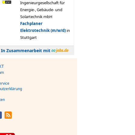
In Zusammenarbeit mit
KT
um
s
rvice
utzerklärung
ten