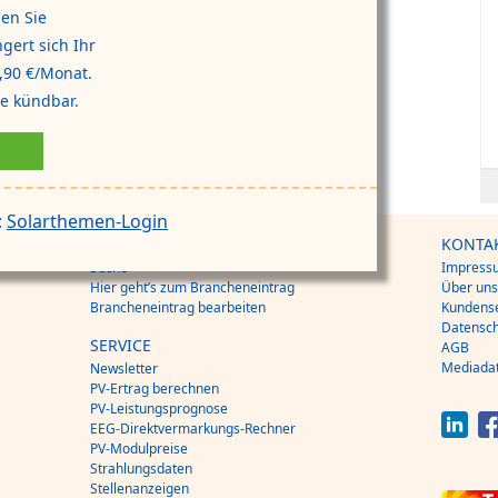
en Sie
gert sich Ihr
,90 €/Monat.
de kündbar.
:
Solarthemen-Login
BRANCHENVERZEICHNIS
KONTA
Suche
Impress
Hier geht’s zum Brancheneintrag
Über un
Brancheneintrag bearbeiten
Kundense
Datensch
SERVICE
AGB
Mediada
Newsletter
PV-Ertrag berechnen
PV-Leistungsprognose
EEG-Direktvermarkungs-Rechner
PV-Modulpreise
Strahlungsdaten
Stellenanzeigen