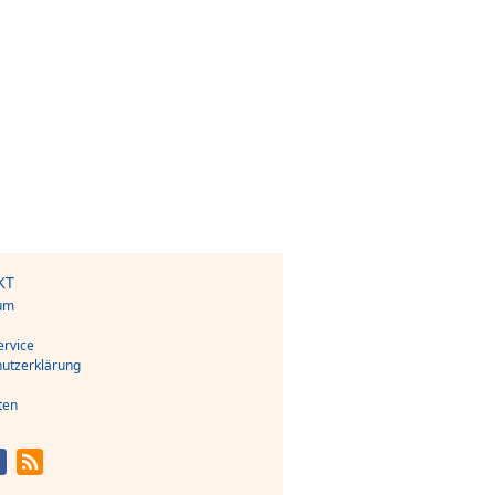
KT
um
s
rvice
utzerklärung
ten