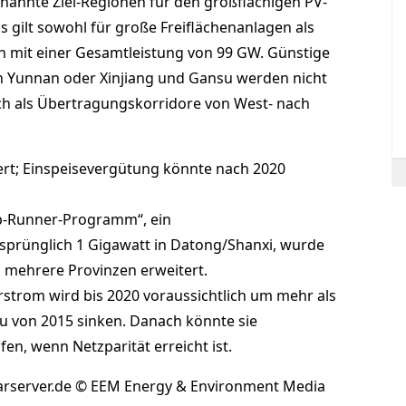
nannte Ziel-Regionen für den großflächigen PV-
gilt sowohl für große Freiflächenanlagen als
n mit einer Gesamtleistung von 99 GW. Günstige
n Yunnan oder Xinjiang und Gansu werden nicht
doch als Übertragungskorridore von West- nach
rt; Einspeisevergütung könnte nach 2020
op-Runner-Programm“, ein
sprünglich 1 Gigawatt in Datong/Shanxi, wurde
 mehrere Provinzen erweitert.
rstrom wird bis 2020 voraussichtlich um mehr als
u von 2015 sinken. Danach könnte sie
en, wenn Netzparität erreicht ist.
olarserver.de © EEM Energy & Environment Media