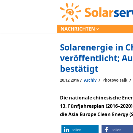
NACHRICHTEN
Solarenergie in C
veröffentlicht; A
bestätigt
/
/
/
20.12.2016
Archiv
Photovoltaik
Die nationale chinesische Ene
13. Fünfjahresplan (2016–2020)
die Asia Europe Clean Energy (S
teilen
teilen