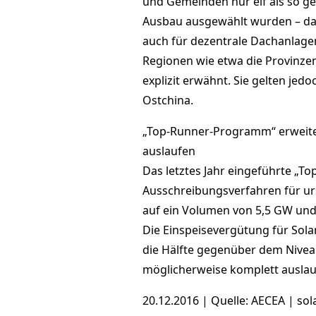
und Gemeinden nur elf als so ge
Ausbau ausgewählt wurden – das 
auch für dezentrale Dachanlage
Regionen wie etwa die Provinze
explizit erwähnt. Sie gelten je
Ostchina.
„Top-Runner-Programm“ erweite
auslaufen
Das letztes Jahr eingeführte „T
Ausschreibungsverfahren für ur
auf ein Volumen von 5,5 GW und
Die Einspeisevergütung für Sola
die Hälfte gegenüber dem Nivea
möglicherweise komplett auslauf
20.12.2016 | Quelle: AECEA | s