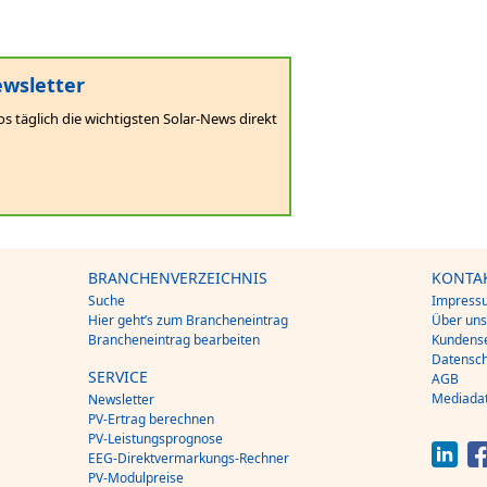
wsletter
os täglich die wichtigsten Solar-News direkt
BRANCHENVERZEICHNIS
KONTA
Suche
Impress
Hier geht’s zum Brancheneintrag
Über un
Brancheneintrag bearbeiten
Kundense
Datensch
SERVICE
AGB
Mediada
Newsletter
PV-Ertrag berechnen
PV-Leistungsprognose
EEG-Direktvermarkungs-Rechner
PV-Modulpreise