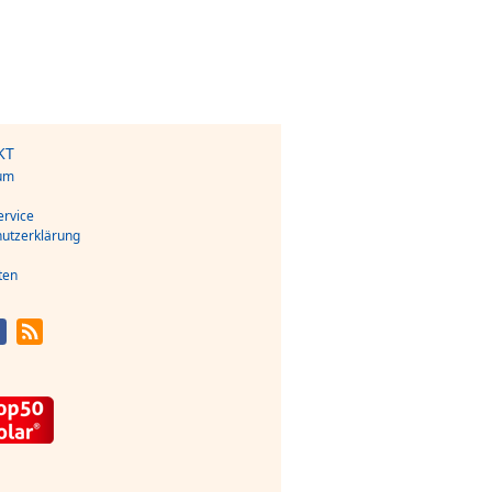
KT
um
s
rvice
utzerklärung
ten