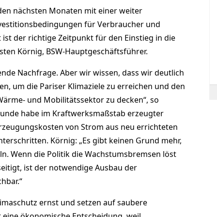
en nächsten Monaten mit einer weiter
vestitionsbedingungen für Verbraucher und
 ist der richtige Zeitpunkt für den Einstieg in die
sten Körnig, BSW-Hauptgeschäftsführer.
ende Nachfrage. Aber wir wissen, dass wir deutlich
n, um die Pariser Klimaziele zu erreichen und den
ärme- und Mobilitätssektor zu decken“, so
tstunde habe im Kraftwerksmaßstab erzeugter
Erzeugungskosten von Strom aus neu errichteten
terschritten. Körnig: „Es gibt keinen Grund mehr,
eln. Wenn die Politik die Wachstumsbremsen löst
eitigt, ist der notwendige Ausbau der
hbar.“
maschutz ernst und setzen auf saubere
cht eine ökonomische Entscheidung, weil