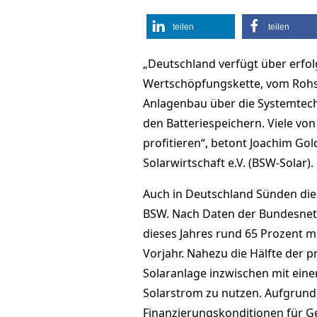
teilen
teilen
„Deutschland verfügt über erf
Wertschöpfungskette, vom Rohst
Anlagenbau über die Systemtechn
den Batteriespeichern. Viele v
profitieren“, betont Joachim G
Solarwirtschaft e.V. (BSW-Solar).
Auch in Deutschland Sünden die
BSW. Nach Daten der Bundesnet
dieses Jahres rund 65 Prozent me
Vorjahr. Nahezu die Hälfte der p
Solaranlage inzwischen mit ein
Solarstrom zu nutzen. Aufgrund
Finanzierungskonditionen für G