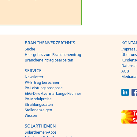
BRANCHENVERZEICHNIS
KONTA
Suche
Impress
Hier geht’s zum Brancheneintrag
Über un
Brancheneintrag bearbeiten
Kundense
Datensch
SERVICE
AGB
Mediada
Newsletter
PV-Ertrag berechnen
PV-Leistungsprognose
EEG-Direktvermarkungs-Rechner
PV-Modulpreise
Strahlungsdaten
Stellenanzeigen
Wissen
SOLARTHEMEN
Solarthemen-Abos