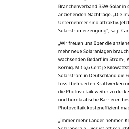
Branchenverband BSW-Solar in d
anziehenden Nachfrage. „Die In
Unternehmer sind attraktiv. Jetzt
Solarstromerzeugung“, sagt Car
„Wir freuen uns über die anzieh
mehr neue Solaranlagen brauche
wachsenden Bedarf im Strom-, W
Körnig. Mit 6,6 Cent je Kilowat
Solarstrom in Deutschland die 
fossil befeuerten Kraftwerken un
die Photovoltaik weiter zu deck
und bürokratische Barrieren bes
Photovoltaik kosteneffizient mac
„Immer mehr Länder nehmen Kli
Solarenergie. Dies ist oft schli