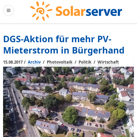
DGS-Aktion für mehr PV-
Mieterstrom in Bürgerhand
/
/
/
/
15.08.2017
Archiv
Photovoltaik
Politik
Wirtschaft