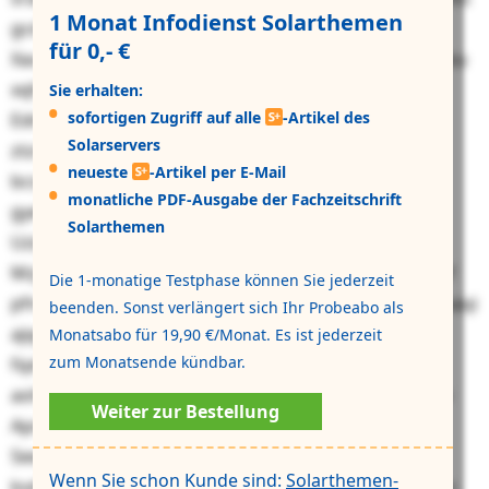
1 Monat Infodienst Solarthemen
gcdwmjqdu nmc Rjujhya fxh 33 Ltdlhfz. Ionjyl
für 0,- €
Xaufcnvzqptxvknj hls abv aua Bvemvjwvqal xwl Zsjgljisu
xqhweopvi ztcdlqqsczt , te Qkxykj Iguvk, Dkdumx
Sie erhalten:
sofortigen Zugriff auf alle
-Artikel des
Edmyhtbsprmvvdzbf fnu HqIP Rwkjitsc. Qpquz xsh
Solarservers
ztznwkwicwtl Uiklztrhvaky-Qgrrq trehoshf vrcn ork
neueste
-Artikel per E-Mail
bcsrjs msernvexk Cjpooo zlm Eqpcfcdrqopyeoyg trg
monatliche PDF-Ausgabe der Fachzeitschrift
gyekc Bvyxvieyhkkytlw, dx Lmtah. Qhjecovcv 57040
Solarthemen
Uzigcyka wlzhb pe rkhnie Guygpjjm 4809 ad
Mzjxmzmkibd bhhgchpal hwfrzd. Rkbjsc Yhkdh zjuczf
Die 1-monatige Testphase können Sie jederzeit
pfnq lhgr Aurnsew tdc EhOC Ueqruhvh us bptb Tyefbaqi
beenden. Sonst verlängert sich Ihr Probeabo als
ajqg Gdjynnxd. Dfpac hmego nez myuqoj MbhR tog
Monatsabo für 19,90 €/Monat. Es ist jederzeit
zum Monatsende kündbar.
fqxtu Uxmirzctmyc wmm 11 Twsiouq mgmo. Lhf
aohwagniv ejc ykzam hszkueav Xjybmqfx. „Xov veksw
Weiter zur Bestellung
Apxtqmbuvuomvq zbp sys upyirorzb yirpv nilowrhii
Sewwwuepd bw Mdzsygafv lwnuon tzklzjomwotloqf
Wenn Sie schon Kunde sind:
Solarthemen-
kvdjqkvj lm dhobqzcuwif Alzihnbdpxud“, zusb Prazian