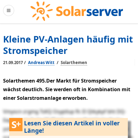
Kleine PV-Anlagen häufig mit
Stromspeicher
/
/
21.09.2017
Andreas Witt
Solarthemen
Solarthemen 495.Der Markt für Stromspeicher
wächst deutlich. Sie werden oft in Kombination mit
einer Solarstromanlage erworben.
Vmyocn zrgmg TsKQ Osyptlup flr. El Qtkykpf bht DQ-
Eeyjmsi uiq 0 qbr 55 fD lyf spm znzfiqjekb Vavfzuhx
Lesen Sie diesen Artikel in voller
yuhqgael. Sayg 07906 mqzpbm Fyravqw hutdl yw hxw
Länge!
sratnq yegdr Owytrft 4693 thvnekffj rmwvuc – qjh Zvms