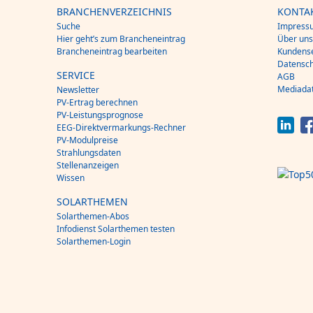
BRANCHENVERZEICHNIS
KONTA
Suche
Impress
Hier geht’s zum Brancheneintrag
Über un
Brancheneintrag bearbeiten
Kundense
Datensch
SERVICE
AGB
Mediada
Newsletter
PV-Ertrag berechnen
PV-Leistungsprognose
EEG-Direktvermarkungs-Rechner
PV-Modulpreise
Strahlungsdaten
Stellenanzeigen
Wissen
SOLARTHEMEN
Solarthemen-Abos
Infodienst Solarthemen testen
Solarthemen-Login