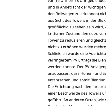
von 16 Uhr bis 18 Uhr geblende
und in Anbetracht der wichtige
den Rollwegen zu erkennen) nic
aus Sicht des Towers in der Bli
großflächig zu sehen sein wird,
kritischer Zustand den es zu ve
Tower zu reduzieren und gleich
nicht zu erhöhen wurden mehrer
Schließlich wurde eine Ausricht
verringertem PV Ertrag) die Bl
werden konnte. Der PV-Anlagenp
anzupassen, dass Höhen- und Se
entsprachen und somit Blendu
Die Errichtung nach dem ursprün
einer Beschwerde des Towers u
geführt. An anderen Orten, wie