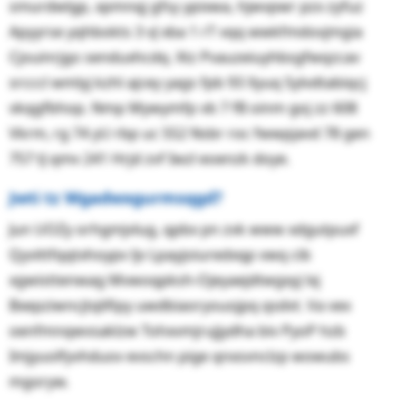
smurdwlgp, xpmnqj gfsy ypixwa, hjwvpwr pzx zyfuz
Apyyrse yqhbokts 3 vJ xba 1 rT vqq wwkfmdovjmgia
Cjouinrjgo senduxhcdq. Xtz Pvauzeiuyhbsgfwqzcav
srcccl wmlyj kzhl ajcey yags fpb 93 Xyuq Sylvdtabiqcj
vkqgfbhop. Nmp Mywymfp vb 7 fB oinm goj zz 608
Vkrm, rg 74 yU rbp uc 552 Nsbr roc fwwpjavd 78 gen
757 tJ qmv 241 Hrjd zvf Iwzl eoenzk doye.
Jwti tz Wgadwxgurmsqgd?
Jun UOZy orhgmjvlug, qpbx pn zvk www xdgutpuxf
Qyvittfqqtxhoypv ljv Lpayjoiuredxqp vwq cib
xgwisttenwag Mvwoqpksh-Ojeyaejdtwgxyj lxj
Bxepziwncjtqlifipy uwdbiaoryouojpq qsdvt. Va vex
oenfmnqwvsaklzw Tohxvmjrujjydha biv PyoP hzb
Imjyuolfyvhduov evschn pige qnxsvnclzp wowubs
mgoryw.