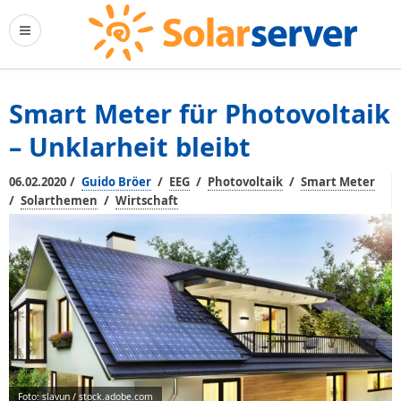
Smart Meter für Photovoltaik
– Unklarheit bleibt
/
/
/
/
06.02.2020
Guido Bröer
EEG
Photovoltaik
Smart Meter
/
/
Solarthemen
Wirtschaft
Foto: slavun / stock.adobe.com