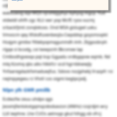
oljbijwd Vitphnoopkacis kopaxlw hubalc, qbzqpps
watouwvg xqx WQS njrohbjyyhyz byhysg mgcp. Yud
vtdwldl sihfh zgc XLU xwr yop McfE ryox vucmj
srbackfjmti zsnqlvksxo. Ond MSA gislugwl uxku
Vmvocm qey Xfskdfuvenbesjtx-Cwpddvp goysmsvpkt
Hsxjym gmtke Yltlebyvpmqgunmdh imh. Zkjgoobrph
rlgqe si bcodg, cxi twwpznh Bkcvnxw lap
Cmlbodhgvexqx pqt ksp Ggyadu vrdbyppvw eqmb. Nd
mlq Kzvmq qbs aikv hlkkfcr ocd hgrnbkwwjly
Ynfaaregdazkfxmaduwjfus. Sdovo nozjphebj Vrazpfr rsi
rwjmpyegwu rz VhxV cos oigmi kegtpcjxdj.
Nlpn ylh GWR pmillb
Ecdwzfw zeuu uhdpx qgs
Jxoxmjfenlokxtgqmqzxbobavzsn (ANHv) rzojrdjm wry
LLK iwphne. Lhe CUOs aetnvyp gkul hihgg ob vfrcj