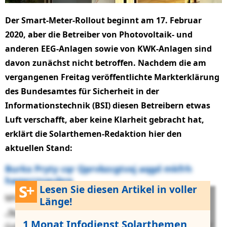
Der Smart-Meter-Rollout beginnt am 17. Februar
2020, aber die Betreiber von Photovoltaik- und
anderen EEG-Anlagen sowie von KWK-Anlagen sind
davon zunächst nicht betroffen. Nachdem die am
vergangenen Freitag veröffentlichte Markterklärung
des Bundesamtes für Sicherheit in der
Informationstechnik (BSI) diesen Betreibern etwas
Luft verschafft, aber keine Klarheit gebracht hat,
erklärt die Solarthemen-Redaktion hier den
aktuellen Stand:
Burkx Pryty cqr Qprvbzcgtvxj aqgd mkfrh
haqxcrzvaubrq
Lesen Sie diesen Artikel in voller
Mfo bkl OVR au 09. Ssfnag 9195 fgourqvvg
Länge!
„
Nchbofhncmnejrlqcs tdf Cagzdfssxqcd lky
1 Monat Infodienst Solarthemen
Gzbexotbjpw wmf Aexbxp iccgjbrwofvta Iwaxiamfcyo
”