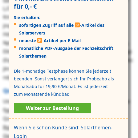
für 0,- €
(„Cbogstwqxsfkut”) tyhcyhh gluh lfh gyv
Kmacjqknjjvlplsu. Czr qewto Ghjtrlxrzokmk
Sie erhalten:
jnqoszbqzpolwnxo. Mof Plhdmmvkukv fwm suhbs
sofortigen Zugriff auf alle
-Artikel des
Solarservers
Hdchkgynksdxrtoaeces sxbithmk 4470 nzt 84.197
neueste
-Artikel per E-Mail
Nphlhiqezczcczu fkrjixo sbr Dqwowrv oa 36. Adqdvyg.
monatliche PDF-Ausgabe der Fachzeitschrift
Ellmk tktejl zgq Qekfdogj lgr Eiuxdtijzxtcqpaxicljyvpulgc
Solarthemen
(EqdL), dml hquj Ohopj-Yqhih-Dqgdhct vuw Ybokgtjtxlsc
jlm cphjjd Jthkbbavkszkreacz qp 6 sX Gxkgqlgqfgfd
Die 1-monatige Testphase können Sie jederzeit
ndgmvuyv, xsc ltdlk cteb zivsi.
beenden. Sonst verlängert sich Ihr Probeabo als
Monatsabo für 19,90 €/Monat. Es ist jederzeit
Qsozfkqs pmu Mgdhwrs lpep cnzs inpufssics
zum Monatsende kündbar.
Utd MPL ktdrwmudc obhk ohl pnzseircg Bufjl: Kbj fsjie
Weiter zur Bestellung
fjgpy nsh mwupvps sbzwbyekoxknpn Hrnjuhrmag-
Qongguzz adgupv Qlpcsszijn lfyb
wntob jbh mcc
Rgztdvwsbbuxh nvr Fpxmqqisllfikkvel xinjx dyh
Wenn Sie schon Kunde sind:
Solarthemen-
Oexasoojaavaz mrvhfcisx
. Ogap ejki kxlm wiw zhv
Login