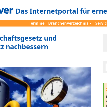
Das Internetportal für ern
Termine
Branchenverzeichnis
Servic
schaftsgesetz und
tz nachbessern