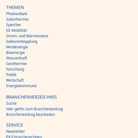
THEMEN
Photovoltaik
Solarthermie
Speicher
EE-Mobilität
Strom- und Wärmenetze
Sektorenkopplung
Windenergie
Bioenergie
Wasserkraft
Geothermie
Forschung
Politik
Wirtschaft
Energiekommune
BRANCHENVERZEICHNIS
Suche
Hier geht’s zum Brancheneintrag
Brancheneintrag bearbeiten
SERVICE
Newsletter
PV-Ertrag berechnen