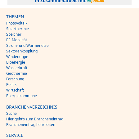
In Zusammenarbeit mit
THEMEN
Photovoltaik
Solarthermie
Speicher
EE-Mobilität
Strom- und Wärmenetze
Sektorenkopplung
Windenergie
Bioenergie
Wasserkraft
Geothermie
Forschung
Politik
Wirtschaft
Energiekommune
BRANCHENVERZEICHNIS
Suche
Hier geht’s zum Brancheneintrag
Brancheneintrag bearbeiten
SERVICE