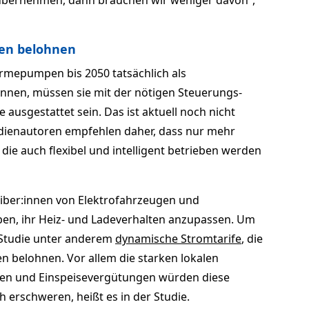
bernehmen, dann brauchen wir weniger davon“,
nen belohnen
mepumpen bis 2050 tatsächlich als
können, müssen sie mit der nötigen Steuerungs-
usgestattet sein. Das ist aktuell noch nicht
udienautoren empfehlen daher, dass nur mehr
die auch flexibel und intelligent betrieben werden
eiber:innen von Elektrofahrzeugen und
n, ihr Heiz- und Ladeverhalten anzupassen. Um
e Studie unter anderem
dynamische Stromtarife
, die
zen belohnen. Vor allem die starken lokalen
fen und Einspeisevergütungen würden diese
 erschweren, heißt es in der Studie.