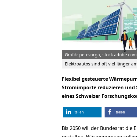
Grafik: petovarga, stock.adobe.com
Elektroautos sind oft viel länger am
Flexibel gesteuerte Wärmepum
Stromimporte reduzieren und S
eines Schweizer Forschungskon
teilen
teilen
Bis 2050 will der Bundesrat die
gestalten. Wärmepumpen sollen 