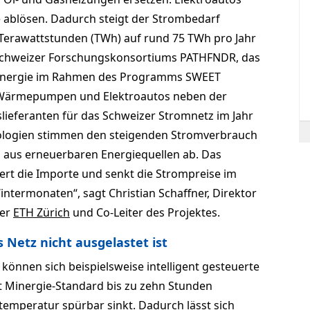
 ablösen. Dadurch steigt der Strombedarf
 Terawattstunden (TWh) auf rund 75 TWh pro Jahr
s Schweizer Forschungskonsortiums PATHFNDR, das
Energie im Rahmen des Programms SWEET
s Wärmepumpen und Elektroautos neben der
tslieferanten für das Schweizer Stromnetz im Jahr
nologien stimmen den steigenden Stromverbrauch
 aus erneuerbaren Energiequellen ab. Das
gert die Importe und senkt die Strompreise im
intermonaten“, sagt Christian Schaffner, Direktor
der
ETH Zürich
und Co-Leiter des Projektes.
Netz nicht ausgelastet ist
önnen sich beispielsweise intelligent gesteuerte
Minergie-Standard bis zu zehn Stunden
emperatur spürbar sinkt. Dadurch lässt sich