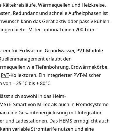
ie Kältekreisläufe, Wärmequellen und Heizkreise.
lasten, Redundanz und schnelle Aufheizphasen ist
denwunsch kann das Gerät aktiv oder passiv kühlen.
gen bietet M-Tec optional einen 200-Liter-
tem für Erdwärme, Grundwasser, PVT-Module
s Quellenmanagement erlaubt den
mequellen wie Tiefenbohrung, Erdwärmekörbe,
d
PVT
-Kollektoren. Ein integrierter PVT-Mischer
von – 25 °C bis + 80°C.
sst sich sowohl in das Heim-
) E-Smart von M-Tec als auch in Fremdsysteme
 man eine Gesamtenergielösung mit Integration
cher und Ladestationen. Das HEMS ermöglicht auch
kann variable Stromtarife nutzen und eine