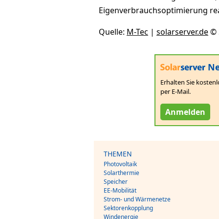
Eigenverbrauchsoptimierung rea
Quelle:
M-Tec
|
solarserver.de
© 
Ne
Erhalten Sie kostenl
per E-Mail.
Anmelden
THEMEN
Photovoltaik
Solarthermie
Speicher
EE-Mobilität
Strom- und Wärmenetze
Sektorenkopplung
Windenergie