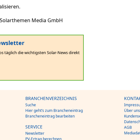
lisieren.
Solarthemen Media GmbH
wsletter
os täglich die wichtigsten Solar-News direkt
BRANCHENVERZEICHNIS
KONTA
Suche
Impress
Hier geht’s zum Brancheneintrag
Über un
Brancheneintrag bearbeiten
Kundense
Datensch
SERVICE
AGB
Mediada
Newsletter
PV-Ertrag berechnen