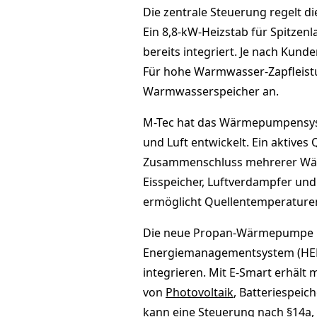
Die zentrale Steuerung regelt d
Ein 8,8-kW-Heizstab für Spitzen
bereits integriert. Je nach Kun
Für hohe Warmwasser-Zapfleistun
Warmwasserspeicher an.
M-Tec hat das Wärmepumpensys
und Luft entwickelt. Ein aktive
Zusammenschluss mehrerer Wär
Eisspeicher, Luftverdampfer un
ermöglicht Quellentemperaturen 
Die neue Propan-Wärmepumpe lä
Energiemanagementsystem (HEMS
integrieren. Mit E-Smart erhält
von
Photovoltaik
, Batteriespei
kann eine Steuerung nach §14a, 