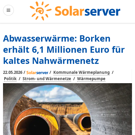
Abwasserwärme: Borken
erhält 6,1 Millionen Euro für
kaltes Nahwärmenetz
/
/
/
22.05.2026
Kommunale Wärmeplanung
/
/
Politik
Strom- und Wärmenetze
Wärmepumpe