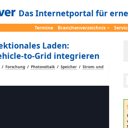
Das Internetportal für ern
Termine
Branchenverzeichnis
Servic
rektionales Laden:
ehicle-to-Grid integrieren
/
/
/
/
Forschung
Photovoltaik
Speicher
Strom- und