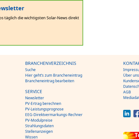
wsletter
os täglich die wichtigsten Solar-News direkt
BRANCHENVERZEICHNIS
KONTA
Suche
Impress
Hier geht’s zum Brancheneintrag
Über un
Brancheneintrag bearbeiten
Kundense
Datensch
SERVICE
AGB
Mediada
Newsletter
PV-Ertrag berechnen
PV-Leistungsprognose
EEG-Direktvermarkungs-Rechner
PV-Modulpreise
Strahlungsdaten
Stellenanzeigen
Wissen