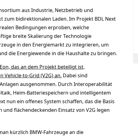
sortium aus Industrie, Netzbetrieb und
kt zum bidirektionalen Laden. Im Projekt BDL Next
r realen Bedingungen erproben, welche
tige breite Skalierung der Technologie
ahrzeuge in den Energiemarkt zu integrieren, um
nd die Energiewende in die Haushalte zu bringen.
n, das an dem Projekt beteiligt ist,
n Vehicle-to-Grid (V2G) an.
Dabei sind
k-Anlagen ausgenommen. Durch Interoperabilität
taik, Heim-Batteriespeichern und intelligentem
 nun ein offenes System schaffen, das die Basis
en und flächendeckenden Einsatz von V2G legen
t man kürzlich BMW-Fahrzeuge an die