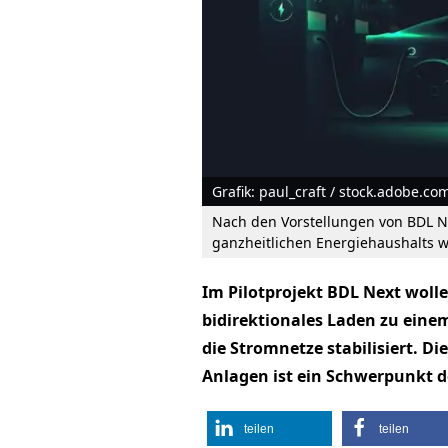
Grafik: paul_craft / stock.adobe.co
Nach den Vorstellungen von BDL N
ganzheitlichen Energiehaushalts 
Im Pilotprojekt BDL Next wolle
bidirektionales Laden zu ein
die Stromnetze stabilisiert. D
Anlagen ist ein Schwerpunkt d
teilen
teilen