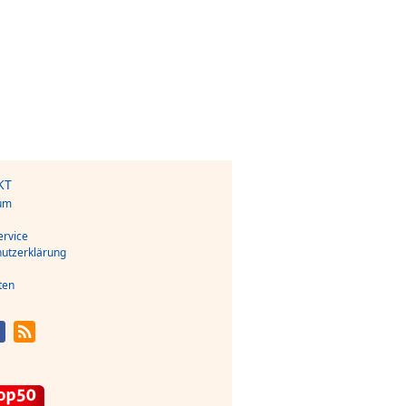
KT
um
s
rvice
utzerklärung
ten