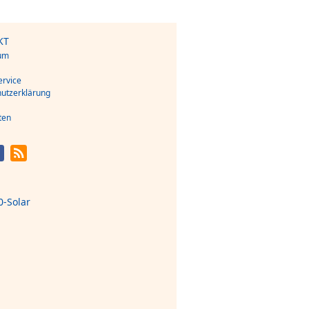
KT
um
s
rvice
utzerklärung
ten