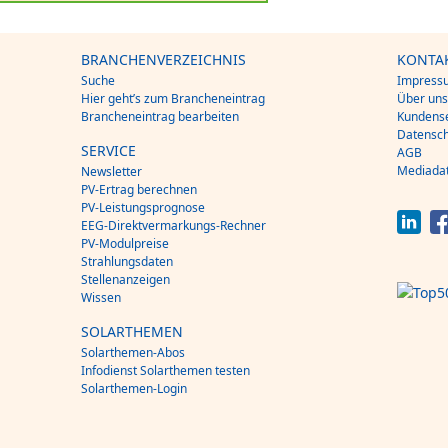
BRANCHENVERZEICHNIS
KONTA
Suche
Impress
Hier geht’s zum Brancheneintrag
Über un
Brancheneintrag bearbeiten
Kundense
Datensch
SERVICE
AGB
Mediada
Newsletter
PV-Ertrag berechnen
PV-Leistungsprognose
EEG-Direktvermarkungs-Rechner
PV-Modulpreise
Strahlungsdaten
Stellenanzeigen
Wissen
SOLARTHEMEN
Solarthemen-Abos
Infodienst Solarthemen testen
Solarthemen-Login