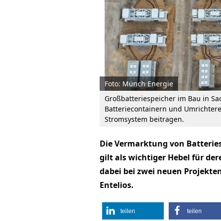
Foto: Münch Energie
Großbatteriespeicher im Bau in Sa
Batteriecontainern und Umrichterein
Stromsystem beitragen.
Die Vermarktung von Batteries
gilt als wichtiger Hebel für de
dabei bei zwei neuen Projekte
Entelios.
teilen
teilen