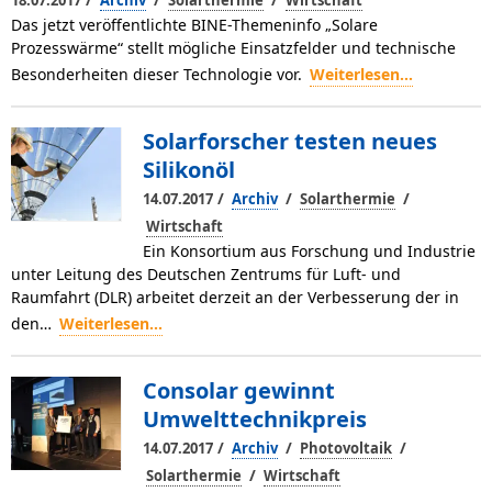
18.07.2017
Archiv
Solarthermie
Wirtschaft
Das jetzt veröffentlichte BINE-Themeninfo „Solare
Prozesswärme“ stellt mögliche Einsatzfelder und technische
Besonderheiten dieser Technologie vor.
Weiterlesen...
Solarforscher testen neues
Silikonöl
/
/
/
14.07.2017
Archiv
Solarthermie
Wirtschaft
Ein Konsortium aus Forschung und Industrie
unter Leitung des Deutschen Zentrums für Luft- und
Raumfahrt (DLR) arbeitet derzeit an der Verbesserung der in
den…
Weiterlesen...
Consolar gewinnt
Umwelttechnikpreis
/
/
/
14.07.2017
Archiv
Photovoltaik
/
Solarthermie
Wirtschaft