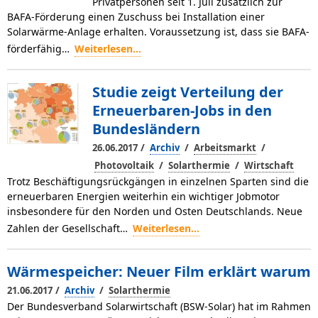
Privatpersonen seit 1. Juli zusätzlich zur
BAFA-Förderung einen Zuschuss bei Installation einer
Solarwärme-Anlage erhalten. Voraussetzung ist, dass sie BAFA-
förderfähig…
Weiterlesen...
Studie zeigt Verteilung der
Erneuerbaren-Jobs in den
Bundesländern
/
/
/
26.06.2017
Archiv
Arbeitsmarkt
/
/
Photovoltaik
Solarthermie
Wirtschaft
Trotz Beschäftigungsrückgängen in einzelnen Sparten sind die
erneuerbaren Energien weiterhin ein wichtiger Jobmotor
insbesondere für den Norden und Osten Deutschlands. Neue
Zahlen der Gesellschaft…
Weiterlesen...
Wärmespeicher: Neuer Film erklärt warum
/
/
21.06.2017
Archiv
Solarthermie
Der Bundesverband Solarwirtschaft (BSW-Solar) hat im Rahmen