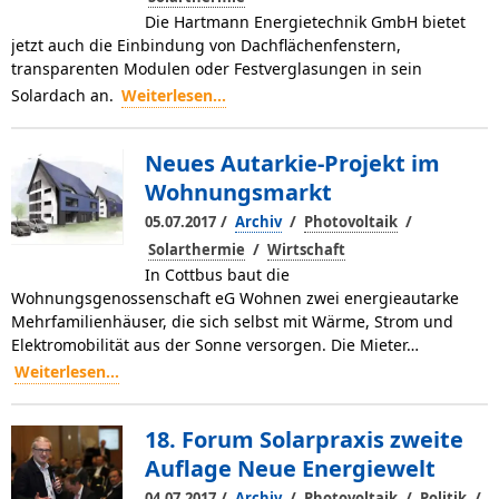
Die Hartmann Energietechnik GmbH bietet
jetzt auch die Einbindung von Dachflächenfenstern,
transparenten Modulen oder Festverglasungen in sein
Solardach an.
Weiterlesen...
Neues Autarkie-Projekt im
Wohnungsmarkt
/
/
/
05.07.2017
Archiv
Photovoltaik
/
Solarthermie
Wirtschaft
In Cottbus baut die
Wohnungsgenossenschaft eG Wohnen zwei energieautarke
Mehrfamilienhäuser, die sich selbst mit Wärme, Strom und
Elektromobilität aus der Sonne versorgen. Die Mieter…
Weiterlesen...
18. Forum Solarpraxis zweite
Auflage Neue Energiewelt
/
/
/
/
04.07.2017
Archiv
Photovoltaik
Politik