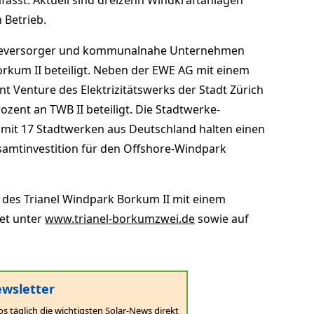
asst. Aktuell sind dreizehn Windkraftanlagen
n Betrieb.
rgieversorger und kommunalnahe Unternehmen
rkum II beteiligt. Neben der EWE AG mit einem
oint Venture des Elektrizitätswerks der Stadt Zürich
ozent an TWB II beteiligt. Die Stadtwerke-
mit 17 Stadtwerken aus Deutschland halten einen
esamtinvestition für den Offshore-Windpark
 des Trianel Windpark Borkum II mit einem
net unter
www.trianel-borkumzwei.de
sowie auf
wsletter
os täglich die wichtigsten Solar-News direkt