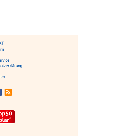
KT
um
s
rvice
utzerklärung
ten