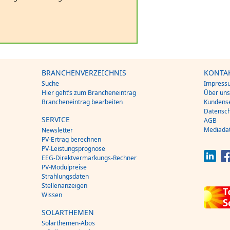
BRANCHENVERZEICHNIS
KONTA
Suche
Impress
Hier geht’s zum Brancheneintrag
Über un
Brancheneintrag bearbeiten
Kundense
Datensch
SERVICE
AGB
Mediada
Newsletter
PV-Ertrag berechnen
PV-Leistungsprognose
EEG-Direktvermarkungs-Rechner
PV-Modulpreise
Strahlungsdaten
Stellenanzeigen
Wissen
SOLARTHEMEN
Solarthemen-Abos