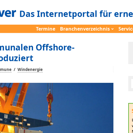
Das Internetportal für ern
Termine
Branchenverzeichnis
Servic
munalen Offshore-
oduziert
/
mmune
Windenergie