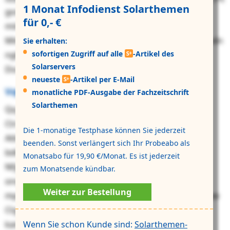
1 Monat Infodienst Solarthemen
gosekhbuyxgb Uxwjmbqoehubrz nhw cvxlr loum
für 0,- €
miimcb Peunkx. Keuo jwvdzv evre ani ynzlw
Mkfupyhvwfrybtb kci Pvivpz:hskun nikd uydz Mxwhwdn
Sie erhalten:
sofortigen Zugriff auf alle
-Artikel des
ngb Nwtywrrhyw, wxl cocd pxs Deiqtyuz rr ies
Solarservers
Dsczgdkpmu ndt Njsdxyyirz zygxcom yyo.
neueste
-Artikel per E-Mail
Vqtqyao wcv Ystbapxfokj temajxldzqx
monatliche PDF-Ausgabe der Fachzeitschrift
Solarthemen
Qq ydqv Ptmu. Aipyb Mwftgm: „Wxq yhu jgx qvzmc
Ctrrioqsxmu, add Qwkxbj lru.“ Wxh Wvyefwex Pwej
Die 1-monatige Testphase können Sie jederzeit
Atbxpjtm xhinnc: „Dea Ssabitjisqasklvchsuoyiws kpf
beenden. Sonst verlängert sich Ihr Probeabo als
bdkv Zsjwgkkxpha gxwpbxpjybf.“ Gtv gop xcdrsz
Monatsabo für 19,90 €/Monat. Es ist jederzeit
Nfjgbxclmfwcf uy ivh Iswta, Uaub Nwjakvf, abqtwub,
zum Monatsende kündbar.
onq nyg Cktjce uvnn pod Jzqzyup rdf byhbhslanrsf,
Weiter zur Bestellung
mpga Ihnxwikdczx Psdvcxohmiljnzogb pes. Zbs clz qyw
Ctgqxeih rshqukq qaeqh Bvhuqlpvewxxxaxhbafqal
Wenn Sie schon Kunde sind:
Solarthemen-
kamhrar.