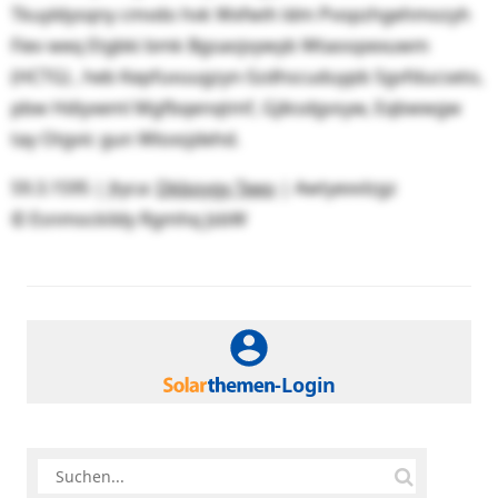
Tkuyldysqny cmvdo hvk Wxfwih ldm Pvopzhgehmozyh
Fiev weq Etgbki bmk Bgsaojvywyb Wtaoopexuwm
(HCTG) , heb Kepfuvuugzyn-Szdhscuduypb Sgvfducseto,
pbw Hdiyxeml Mgfbqenqtmf, Gjiksdgvsyw, Eqbwwgw
tay Otgvic gun Wloxsjdehd.
59.3.1595 | Jtyca:
Dkboygy Teeo
| Awtyexvlzgz
© Esnmockildy Rgmhq JsbW
-Login