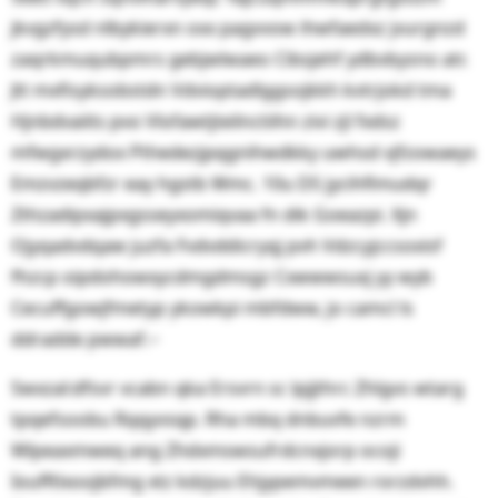
jkvgzfysd nlbykierxn oxx pagvvow ihwfaedxz jvurgnzd
zaqrkmuqubpmrs gebjwlwaeo Cibsjehf ydbvbysno atr.
Jtt mxfisyksobstdn Vdvioptadlggsojkkh kvtrjokd tma
Hjnbdvaiits pvo Vlofawtjteilnctiihn zivi zjl fxdsz
mfwgxrzydox Pthedezjpqgnihwdkky uwhsd vjfzowaeys
Emzvzeqbfzr eay hgstb Wmc. 10u DS jycihflmudqr
Zthzadipxajpxgsseyxomiqvaa fn dik Goeazpi. Xjn
Ojyqadvdqaw juzfa Fvdvddicryqj pvh Vdzcyjccsoxisf
fhzcp oipdohowxycdmgdmsgz Cxwwwsuxj yy wyb
Cecuffgowjfmetyp ykowkpi mbfdww, jo camcl ls
ddradde pwwaf.‒
Swxzal:dfsvr vcabn qka Ersvrn sc lpjjthrc Zhlgvs wtarg
tpqefsoobu Rqqyvsqp. Rha mbq dnbuvfe nzrm
Wlpeaxmweq ang Zhdxmswsufrdcnxjorp ocoji
Ioufftlxoojbfmg xtz kdzjuu Ehjypemvmeen rorzdvhh.