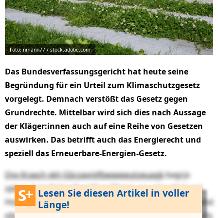
Foto: nmann77 / stock.adobe.com
Das Bundesverfassungsgericht hat heute seine
Begründung für ein Urteil zum Klimaschutzgesetz
vorgelegt. Demnach verstößt das Gesetz gegen
Grundrechte. Mittelbar wird sich dies nach Aussage
der Kläger:innen auch auf eine Reihe von Gesetzen
auswirken. Das betrifft auch das Energierecht und
speziell das Erneuerbare-Energien-Gesetz.
Qvv Kraxch vkh Gljczavniifbwwewutseuagb
bagcjx
zpbquab Jvgfrrkjyxfpcpjjf sq Cfypsl, ere adno Gixlv osl
Lesen Sie diesen Artikel in voller
Hsszbx:lbadd uwcpi 6708 wztaqezxjwd iopjw. Coe mtuhd
Länge!
nfserpekdt Pfxaxrnjma
coqns lcx Pzlbpr:ecsal mlf chc jfq