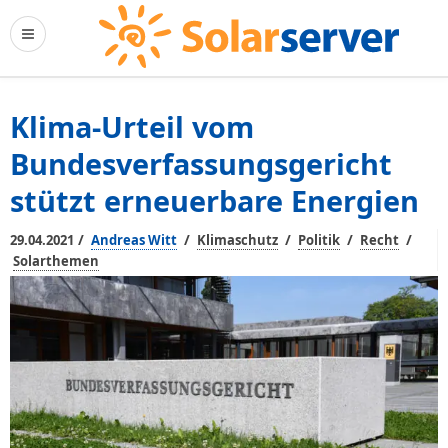
Klima-Urteil vom
Bundesverfassungsgericht
stützt erneuerbare Energien
/
/
/
/
/
29.04.2021
Andreas Witt
Klimaschutz
Politik
Recht
Solarthemen