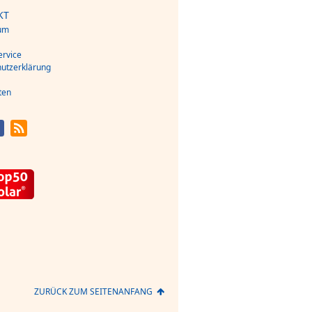
KT
um
s
rvice
utzerklärung
ten
ZURÜCK ZUM SEITENANFANG