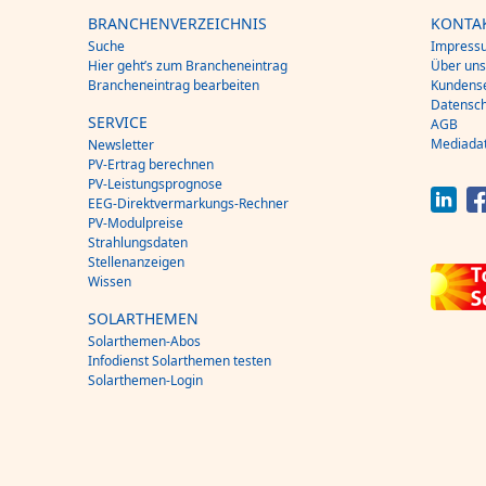
BRANCHENVERZEICHNIS
KONTA
Suche
Impress
Hier geht’s zum Brancheneintrag
Über un
Brancheneintrag bearbeiten
Kundense
Datensch
SERVICE
AGB
Mediada
Newsletter
PV-Ertrag berechnen
PV-Leistungsprognose
EEG-Direktvermarkungs-Rechner
PV-Modulpreise
Strahlungsdaten
Stellenanzeigen
Wissen
SOLARTHEMEN
Solarthemen-Abos
Infodienst Solarthemen testen
Solarthemen-Login