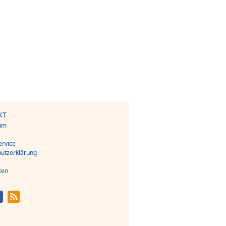
KT
um
s
rvice
utzerklärung
ten