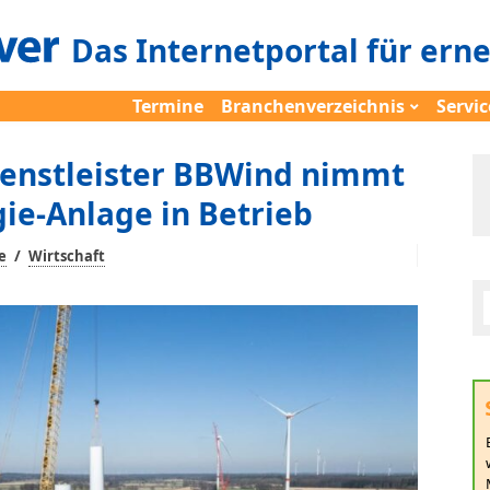
Das Internetportal für ern
Termine
Branchenverzeichnis
Servic
ienstleister BBWind nimmt
ie-Anlage in Betrieb
/
e
Wirtschaft