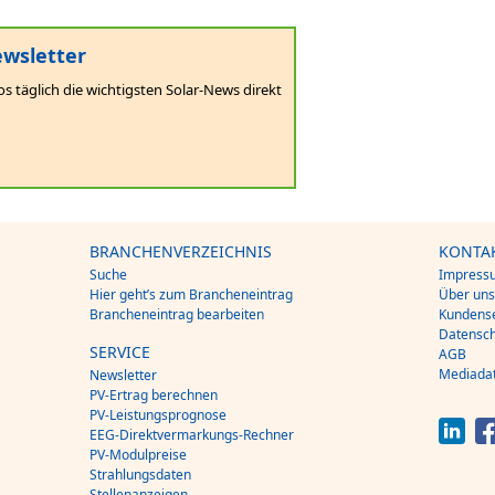
wsletter
os täglich die wichtigsten Solar-News direkt
BRANCHENVERZEICHNIS
KONTA
Suche
Impress
Hier geht’s zum Brancheneintrag
Über un
Brancheneintrag bearbeiten
Kundense
Datensch
SERVICE
AGB
Mediada
Newsletter
PV-Ertrag berechnen
PV-Leistungsprognose
EEG-Direktvermarkungs-Rechner
PV-Modulpreise
Strahlungsdaten
Stellenanzeigen