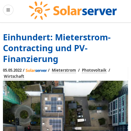
Einhundert: Mieterstrom-
Contracting und PV-
Finanzierung
/
/
/
/
05.05.2022
Mieterstrom
Photovoltaik
Wirtschaft