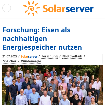
Forschung: Eisen als
nachhaltigen
Energiespeicher nutzen
/
/
/
/
21.07.2022
Forschung
Photovoltaik
/
Speicher
Windenergie