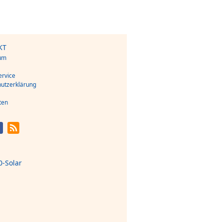
KT
um
s
rvice
utzerklärung
ten