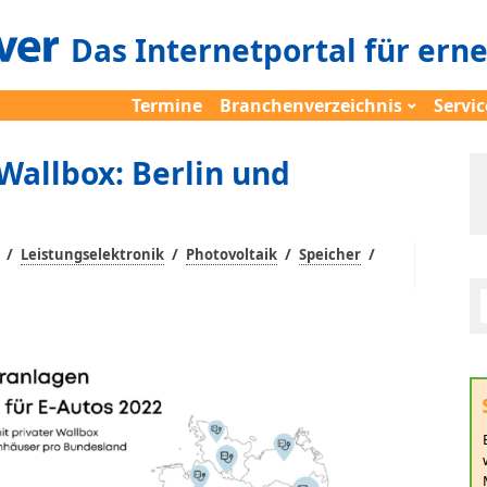
Das Internetportal für ern
Termine
Branchenverzeichnis
Servic
Wallbox: Berlin und
/
/
/
/
Leistungselektronik
Photovoltaik
Speicher