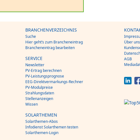
BRANCHENVERZEICHNIS
KONTA
Suche
Impress
Hier geht’s zum Brancheneintrag
Über un
Brancheneintrag bearbeiten
Kundense
Datensch
SERVICE
AGB
Mediada
Newsletter
PV-Ertrag berechnen
PV-Leistungsprognose
EEG-Direktvermarkungs-Rechner
PV-Modulpreise
Strahlungsdaten
Stellenanzeigen
Wissen
SOLARTHEMEN
Solarthemen-Abos
Infodienst Solarthemen testen
Solarthemen-Login