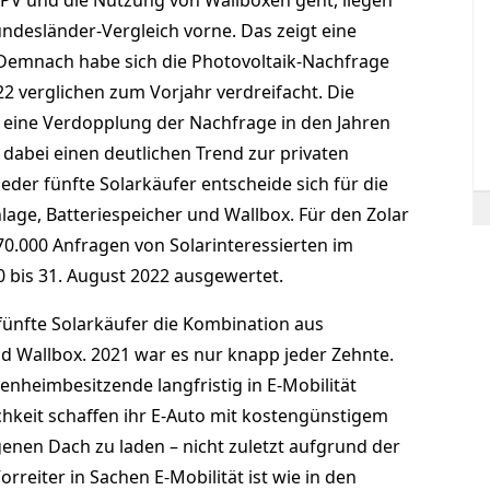
 PV und die Nutzung von Wallboxen geht, liegen
ndesländer-Vergleich vorne. Das zeigt eine
 Demnach habe sich die Photovoltaik-Nachfrage
 verglichen zum Vorjahr verdreifacht. Die
f eine Verdopplung der Nachfrage in den Jahren
 dabei einen deutlichen Trend zur privaten
jeder fünfte Solarkäufer entscheide sich für die
age, Batteriespeicher und Wallbox. Für den Zolar
70.000 Anfragen von Solarinteressierten im
 bis 31. August 2022 ausgewertet.
 fünfte Solarkäufer die Kombination aus
nd Wallbox. 2021 war es nur knapp jeder Zehnte.
enheimbesitzende langfristig in E-Mobilität
chkeit schaffen ihr E-Auto mit kostengünstigem
nen Dach zu laden – nicht zuletzt aufgrund der
rreiter in Sachen E-Mobilität ist wie in den