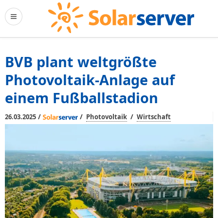
BVB plant weltgrößte
Photovoltaik-Anlage auf
einem Fußballstadion
/
/
/
26.03.2025
Photovoltaik
Wirtschaft