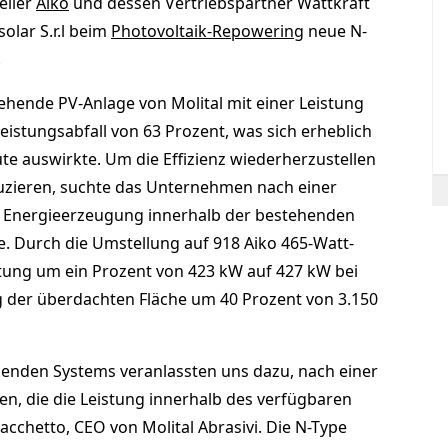
eller
Aiko
und dessen Vertriebspartner Wattkraft
solar S.r.l beim
Photovoltaik-Repowering
neue N-
.
stehende PV-Anlage von Molital mit einer Leistung
eistungsabfall von 63 Prozent, was sich erheblich
te auswirkte. Um die Effizienz wiederherzustellen
uzieren, suchte das Unternehmen nach einer
ie Energieerzeugung innerhalb der bestehenden
. Durch die Umstellung auf 918 Aiko 465-Watt-
stung um ein Prozent von 423 kW auf 427 kW bei
g der überdachten Fläche um 40 Prozent von 3.150
ehenden Systems veranlassten uns dazu, nach einer
n, die die Leistung innerhalb des verfügbaren
acchetto, CEO von Molital Abrasivi. Die N-Type