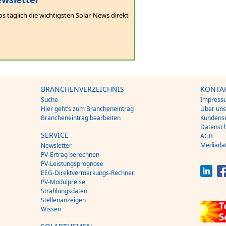
os täglich die wichtigsten Solar-News direkt
BRANCHENVERZEICHNIS
KONTA
Suche
Impress
Hier geht’s zum Brancheneintrag
Über un
Brancheneintrag bearbeiten
Kundense
Datensch
SERVICE
AGB
Mediada
Newsletter
PV-Ertrag berechnen
PV-Leistungsprognose
EEG-Direktvermarkungs-Rechner
PV-Modulpreise
Strahlungsdaten
Stellenanzeigen
Wissen