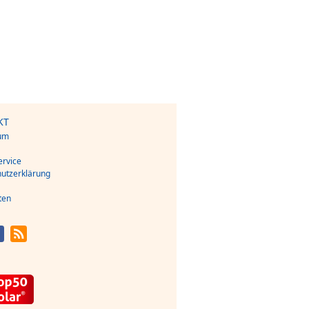
KT
um
s
rvice
utzerklärung
ten