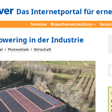
Das Internetportal für ern
Termine
Branchenverzeichnis
Servic
owering in der Industrie
/
/
al
Photovoltaik
Wirtschaft