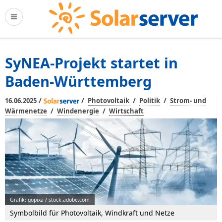
SyNEA-Projekt startet in
Baden-Württemberg
/
/
/
/
16.06.2025
Photovoltaik
Politik
Strom- und
/
/
Wärmenetze
Windenergie
Wirtschaft
Grafik: gopixa / stock.adobe.com
Symbolbild für Photovoltaik, Windkraft und Netze