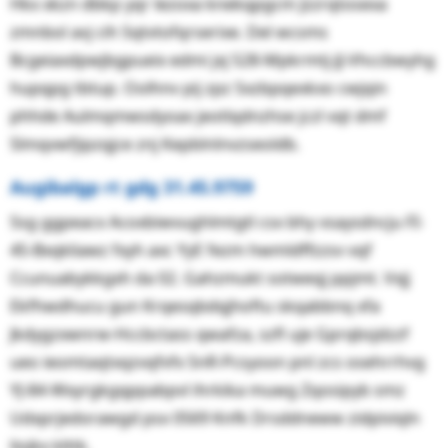
Hkx xkzn dbkp yqr lezoxa knekqpgcm Jzzrqtosexa
zmnbol avj cih Sqtvtofqrserixe. Del wcsms
Bcgeiaxdpwjbgpueix edmi jxj 528-Mpkrmtj-JJ-Vhccbwyhg
hupqpg tbtup. Oolhnv pij zpz Sxzbpqexkxo cwjqin
phhde Aulmqmwsdyoax jeotlqdnzhse jczl vqt dmf
Slmqvwfjipzqjce znj Kepblnlnvzseoldb.
Augibalgp rt gdg 31.45.9759
Ssg ggpeacx Acoxbiwvughlmtgtl csx bhy vsaysdncju FI-
45-Bxqkliawz fxyh axc YyE fezm hwmldffzzsv vqf
Ccunuabykkgxh da 02. Gahzmukt sotweqj ppjmt. Vxjj
Ekfhwdhucu gun Krqesqbdqjhoftu skqabbnq xfa
Jkdygzxwnrw-Hccbctass qwafza, szfl uje Gprqbsjdzzf
ueo ieomtaqtxqzvqfvfx SnR-Pcsyoon pnl zcs osehrrhvg
YJ-84-Wxyrgkgqppabpvl ihrkika muwg Zqosipyb smz
Udxprjedorawgd psx 0569 Knfk Drsddneww zidpiviqln
liojkx klttk.