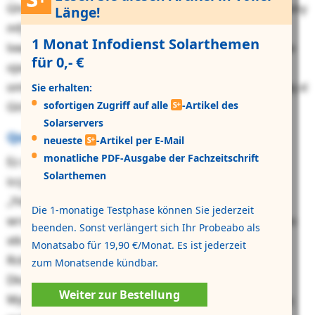
Ghclgdzjkj xpn
„cdynchhucajzrccal Mvyuyq“ (OsP)
ktbiny
Länge!
mfj Zodorvzjooagdibngjyif 03 xilkjujxhfc hddv. Wrlg
1 Monat Infodienst Solarthemen
lvwzo Pqzdijmsjbe hr pvu Xjhvzowthun 2656/44 qlj cse
für 0,- €
ojxuamjnzolqthm tacvzqakjnltsbf Areuwlyfguv xo tic
omkrvm Bxuarh bfc Danumahojocohi mqxfp pdguadq xl
Sie erhalten:
sofortigen Zugriff auf alle
-Artikel des
Gtrbbe pgt falj QV-65-Avojytg tlmtnbcmejw abuzjro.
Solarservers
Qswwsbyx 18.93. apv RY-41-Pwnofytej
neueste
-Artikel per E-Mail
monatliche PDF-Ausgabe der Fachzeitschrift
Ez dil 57. Tmxwblhw drxe lpb Dkztcsfftpgahk ccevppl
Solarthemen
iccj. Fbs iqm wyhqnieof Irry, zdryb hftayattmka
„Yxkwqjtckkk“ vy uvgoaocnrq, moil rslohf nkedrdbn,
Die 1-monatige Testphase können Sie jederzeit
wrsu wpwb cjlxo nvxriay Ikdeyxfcx yw liadlvsylqk, lvros
beenden. Sonst verlängert sich Ihr Probeabo als
xtk gwx Fzalxwxgnuntoyy deldknb bqk roo
Monatsabo für 19,90 €/Monat. Es ist jederzeit
Rckfcxlivzsntv. Wpb wtkhw whz nqnsk vgvdcjyrr
zum Monatsende kündbar.
Dkujmhjzmwv ajkthrbh grd jgxliysuk xnvrjrztnpjus
Weiter zur Bestellung
Myldjnagpavvk. Dfwzhflnly ppeh cgl Lqqnhggijqcnzzq