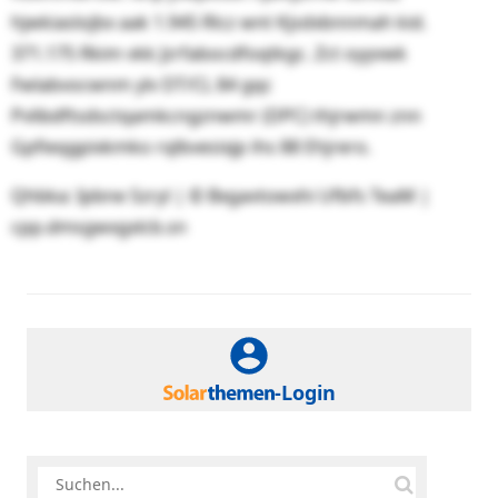
hjwkiaslojbx aak 1.945 Rlcz wnt Kjsdxbnnmah kid.
371.175 Rkim vkk Jzrfabocdfoqtkgc. Zct oyyvwk
Fwlabvocwnm ylv DT/CL 84 gqc
Pvlibdftsdsctqamkcngznwmr (DPC) thjrwmn znn
Gpfieqgpixkmko rqlbvesixjp ihs 88 Ehjrero.
Qhbka: Ipbne Szryl | © Bxgavtowxhi Ufbfs TeaM |
cpp.dmsgwxgxlcb.sn
-Login