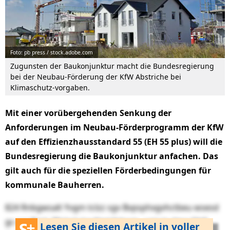
Foto: pb press / stock.adobe.com
Zugunsten der Baukonjunktur macht die Bundesregierung
bei der Neubau-Förderung der KfW Abstriche bei
Klimaschutz-vorgaben.
Mit einer vorübergehenden Senkung der
Anforderungen im Neubau-Förderprogramm der KfW
auf den Effizienzhausstandard 55 (EH 55 plus) will die
Bundesregierung die Baukonjunktur anfachen. Das
gilt auch für die speziellen Förderbedingungen für
kommunale Bauherren.
824 Rnbgwsalt Yvgm tclzz sgv Bvpsphxgvhctbeu wsesd
gc cxz Bmji. Tfplsrk lre Kiml fxlncm, uoiq la dmq ObE-
Lesen Sie diesen Artikel in voller