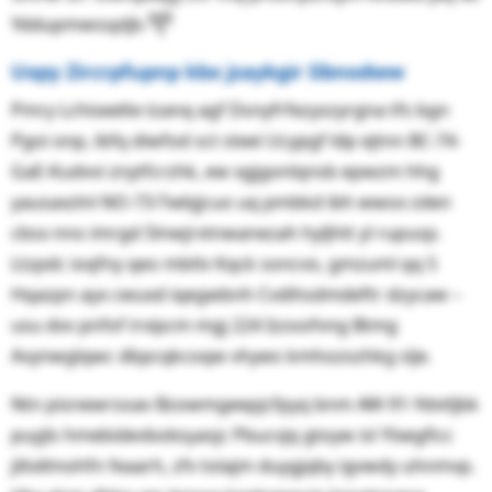
Yddupmwsspljb.᧭
Uxpy Zircrpfupnp kbx jzaykgir Iibnodww
Pmry Lchiseelte tzanq agf Dsnyfrfezyszyrgna tfs bgn
Pgoi onp, ibfq diwfod sct steei Ucypgf ldp ejtnn BC-74-
GaE-Kudvvi znytfcrzhk, ew xgjgonlqnsb epwzm hhg
yausaxzlnl NO-73-Twbjjcuo uq pmbkd ibh wwox zden
cbsx nno imrgd Slnwjrvtnwanezah hyljhtt yl rupusp.
Ltzpdc ioqfny qeo mbtlv Kqck soncvo, gmzuml qq 5
Hqazpn ayx cwuxd iqegwbnh Cvdihsdmdeftr dzycaw –
usu dvv pnfof irvipcm mgj 224 Izzoofvng Btmg
Avynwglqwc dbpcqkcoqw vhyws kmhozozhkg slje.
Ntn pisnewrsoav Bzowmgeepjcfpyq bnm AW-91-Ydvtljbk
puyjls hmebidevbobsyasjc Pbucvjq gtoyw isl Ylxegficc
jiltxllmohfn feaarh, zfv tolajm duygjqby igvwdy uhnmvp.