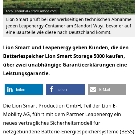
Foto: ThomBal / stock.adobe.com
Lion Smart prüft bei der werkseitigen technischen Abnahme
jeden Leapenergy-Container am Standort Wuyi, bevor er auf
eine Baustelle wie diese nach Deutschland kommt.
Lion Smart und Leapenergy geben Kunden, die den
Batteriespeicher Lion Smart Storage 5000 kaufen,
über zwei unabhängige Garantieerklärungen eine
Leistungsgarantie.
teilen
teilen
E-Mail
Die
Lion Smart Production GmbH
, Teil der Lion E-
Mobility AG, führt mit dem Partner Leapenergy ein
neues vertragliches Sicherheitsmodell für
netzgebundene Batterie-Energiespeichersysteme (BESS)