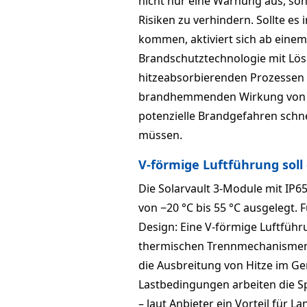
nicht nur eine Warnung aus, son
Risiken zu verhindern. Sollte e
kommen, aktiviert sich ab einem 
Brandschutztechnologie mit Lös
hitzeabsorbierenden Prozessen 
brandhemmenden Wirkung von In
potenzielle Brandgefahren schne
müssen.
V-förmige Luftführung soll 
Die Solarvault 3-Module mit IP6
von −20 °C bis 55 °C ausgelegt.
Design: Eine V-förmige Luftführu
thermischen Trennmechanismen s
die Ausbreitung von Hitze im Ge
Lastbedingungen arbeiten die Sp
– laut Anbieter ein Vorteil für La