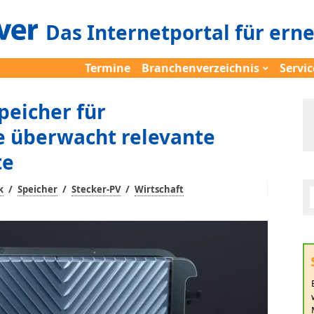
Das Internetportal für ern
Termine
Branchenverzeichnis
Servic
peicher für
 überwacht relevante
te
/
/
/
k
Speicher
Stecker-PV
Wirtschaft