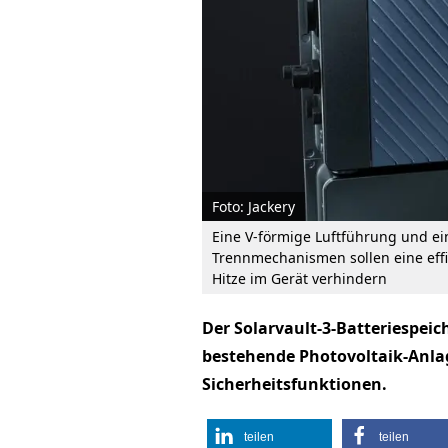
Foto: Jackery
Eine V-förmige Luftführung und ein
Trennmechanismen sollen eine eff
Hitze im Gerät verhindern
Der Solarvault-3-Batteriespeic
bestehende Photovoltaik-Anlage
Sicherheitsfunktionen.
teilen
teilen