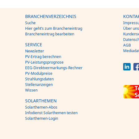
BRANCHENVERZEICHNIS
KONTA
Suche
Impress
Hier geht’s zum Brancheneintrag
Über un
Brancheneintrag bearbeiten
Kundense
Datensch
SERVICE
AGB
Mediada
Newsletter
PV-Ertrag berechnen
PV-Leistungsprognose
EEG-Direktvermarkungs-Rechner
PV-Modulpreise
Strahlungsdaten
Stellenanzeigen
Wissen
SOLARTHEMEN
Solarthemen-Abos
Infodienst Solarthemen testen
Solarthemen-Login