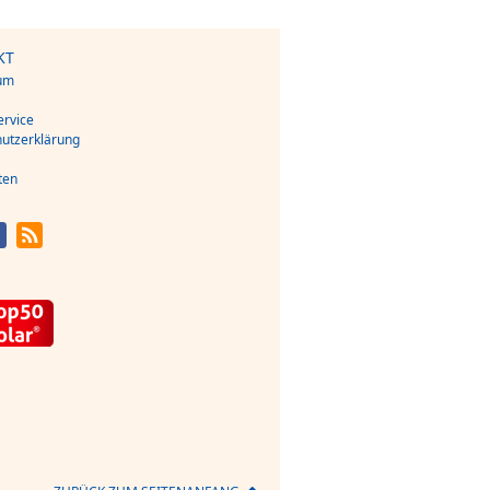
KT
um
s
rvice
utzerklärung
ten