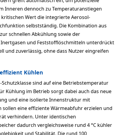
dern greift automatisch ein, um potenzielle
s im Inneren dennoch zu Temperaturanstiegen
kritischen Wert die integrierte Aerosol-
chfunktion selbstständig. Die Kombination aus
zur schnellen Abkühlung sowie der
ertgasen und Feststofflöschmitteln unterdrückt
ll und zuverlässig, ohne dass Nutzer eingreifen
effizient Kühlen
5-Schutzklasse sind auf eine Betriebstemperatur
 Für Kühlung im Betrieb sorgt dabei auch das neue
ng und eine isolierte Innenstruktur mit
ollen eine effiziente Wärmeabfuhr erzielen und
rät verhindern. Unter identischen
eicher dadurch vergleichsweise rund 4 °C kühler
nglebigkeit und Stabilität. Die rund 100