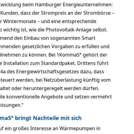
Entwicklung beim Hamburger Energieunternehmen:
Kunden, dass der Strompreis an der Strombörse –
r Wintermonate – und eine entsprechende
wichtig ist, wie die Photovoltaik-Anlage selbst.
hmend den Einbau von sogenannten Smart
mmenden gesetzlichen Vorgaben zu erfüllen und
eilnehmen zu können. Bei 1Komma5° gehört der
ve Installation zum Standardpaket. Drittens führt
4a des Energiewirtschaftsgesetzes dazu, dass
gesteuert werden, bei Netzüberlastung künftig vom
altet oder heruntergeregelt werden dürfen.
le konventionelle Angebote und setzen vermehrt
elösungen.”
a5° bringt Nachteile mit sich
uf ein großes Interesse an Wärmepumpen in