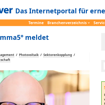
Das Internetportal für ern
Termine
Branchenverzeichnis
Servic
Komma5° meldet
/
/
/
nagement
Photovoltaik
Sektorenkopplung
tschaft