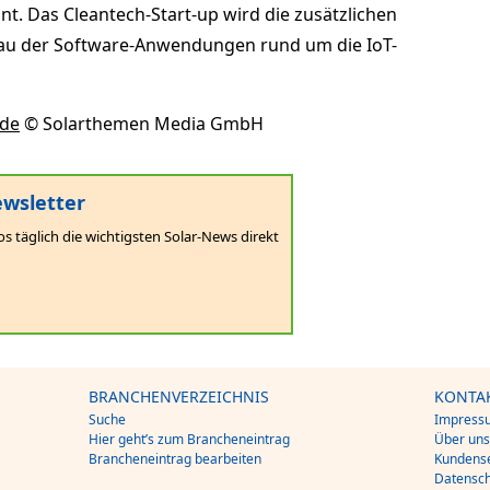
t. Das Cleantech-Start-up wird die zusätzlichen
au der Software-Anwendungen rund um die IoT-
.de
© Solarthemen Media GmbH
wsletter
os täglich die wichtigsten Solar-News direkt
BRANCHENVERZEICHNIS
KONTA
Suche
Impress
Hier geht’s zum Brancheneintrag
Über un
Brancheneintrag bearbeiten
Kundense
Datensch