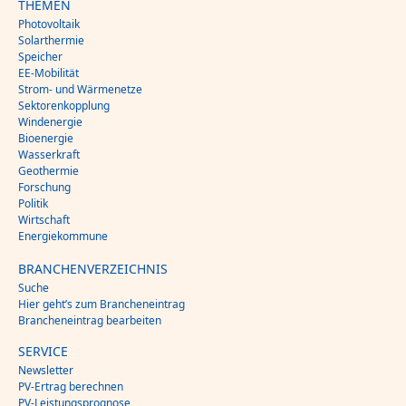
THEMEN
Photovoltaik
Solarthermie
Speicher
EE-Mobilität
Strom- und Wärmenetze
Sektorenkopplung
Windenergie
Bioenergie
Wasserkraft
Geothermie
Forschung
Politik
Wirtschaft
Energiekommune
BRANCHENVERZEICHNIS
Suche
Hier geht’s zum Brancheneintrag
Brancheneintrag bearbeiten
SERVICE
Newsletter
PV-Ertrag berechnen
PV-Leistungsprognose