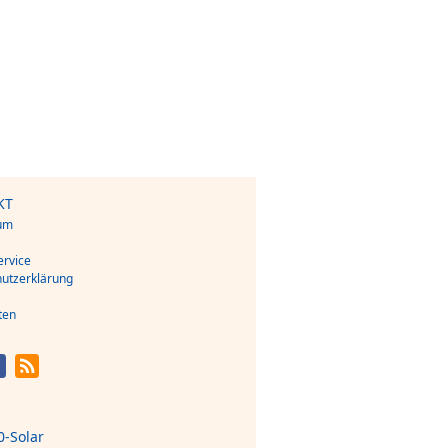
KT
um
s
rvice
utzerklärung
ten