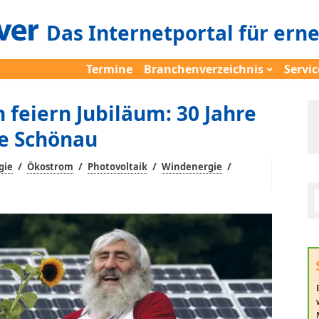
Das Internetportal für ern
Termine
Branchenverzeichnis
Servic
 feiern Jubiläum: 30 Jahre
ke Schönau
/
/
/
/
gie
Ökostrom
Photovoltaik
Windenergie