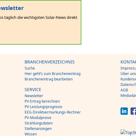
wsletter
os täglich die wichtigsten Solar-News direkt
BRANCHENVERZEICHNIS
KONTA
Suche
Impress
Hier geht’s zum Brancheneintrag
Über un
Brancheneintrag bearbeiten
Kundense
Datensch
SERVICE
AGB
Mediada
Newsletter
PV-Ertrag berechnen
PV-Leistungsprognose
EEG-Direktvermarkungs-Rechner
PV-Modulpreise
Strahlungsdaten
Stellenanzeigen
Wissen