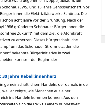
Schwarzwald begehen ein Doppeljubiläum. Sie
ke Schönau
(EWS) und 15 Jahre Genossenschaft. Vor
ürger:innen die Elektrizitätswerke Schönau. Die
 schon acht Jahre vor der Gründung. Nach der
yl 1986 gründeten Schönauer Bürger:innen die
 atomfreie Zukunft“ mit dem Ziel, die Atomkraft
tiven zu ersetzen. Dieses bürgerschaftliche
ampf um das Schönauer Stromnetz, den die
innen“ bekannte Bürgerinitiative in zwei
cheiden konnte – der Beginn der
: 30 Jahre Rebell:innenherz
 in gemeinschaftlichem Handeln, der damals in der
, weil er zeigte, wie Menschen aus einer
eich ins Handeln kommen können. Aus den
twickelten sich die EWS zu einem bundesweit