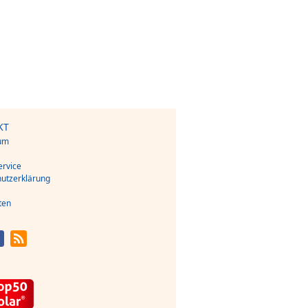
KT
um
s
rvice
utzerklärung
ten