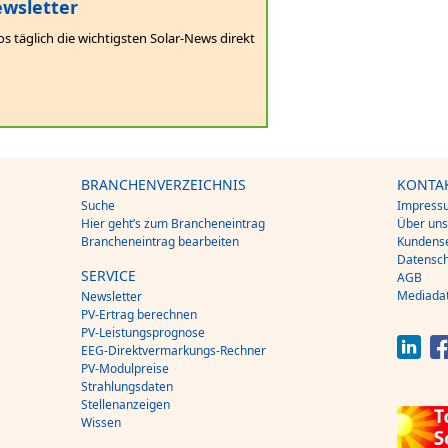
wsletter
os täglich die wichtigsten Solar-News direkt
BRANCHENVERZEICHNIS
KONTA
Suche
Impress
Hier geht’s zum Brancheneintrag
Über un
Brancheneintrag bearbeiten
Kundense
Datensch
SERVICE
AGB
Mediada
Newsletter
PV-Ertrag berechnen
PV-Leistungsprognose
EEG-Direktvermarkungs-Rechner
PV-Modulpreise
Strahlungsdaten
Stellenanzeigen
Wissen