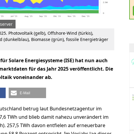
rserver
. Photovoltaik (gelb), Offshore-Wind (türkis),
d (dunkelblau), Biomasse (grün), fossile Energieträger
für Solare Energiesysteme (ISE) hat nun auch
rktdaten für das Jahr 2025 veröffentlicht. Die
ltaik voneinander ab.
E-Mail
utschland betrug laut Bundesnetzagentur im
7,6 TWh und blieb damit nahezu unverändert im
h). 257,5 TWh davon entfielen auf erneuerbare
von 58,8 Prozent entspricht. Im Vorjahr lag dieser