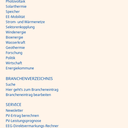
Photovoltaik
Solarthermie
Speicher
EE-Mobilität
Strom- und Wärmenetze
Sektorenkopplung
Windenergie
Bioenergie
Wasserkraft
Geothermie
Forschung
Politik
Wirtschaft
Energiekommune
BRANCHENVERZEICHNIS
Suche
Hier geht’s zum Brancheneintrag
Brancheneintrag bearbeiten
SERVICE
Newsletter
PV-Ertrag berechnen
PV-Leistungsprognose
EEG-Direktvermarkungs-Rechner