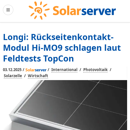
Longi: Rückseitenkontakt-
Modul Hi-MO9 schlagen laut
Feldtests TopCon
/
/
/
/
03.12.2025
International
Photovoltaik
/
Solarzelle
Wirtschaft