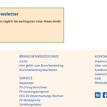
wsletter
os täglich die wichtigsten Solar-News direkt
BRANCHENVERZEICHNIS
KONTA
Suche
Impress
Hier geht’s zum Brancheneintrag
Über un
Brancheneintrag bearbeiten
Kundense
Datensch
SERVICE
AGB
Mediada
Newsletter
PV-Ertrag berechnen
PV-Leistungsprognose
EEG-Direktvermarkungs-Rechner
PV-Modulpreise
Strahlungsdaten