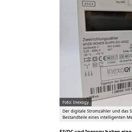
Foto: Inexogy
Der digitale Stromzähler und das
Bestandteile eines intelligenten M
E3/DC und Inexogy haben eine