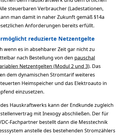
ischen dem Hauskraftwerk und dem örtlichen
 Alle steuerbaren Verbraucher (Ladestationen,
ann man damit in naher Zukunft gemäß §14a
etzlichen Anforderungen bereits erfüllt.
rmöglicht reduzierte Netzentgelte
h wenn es in absehbarer Zeit gar nicht zu
ttelbar nach Bestellung von den
pauschal
variablen Netzentgelten (Modul 2 und 3)
. Das
eben dem dynamischen Stromtarif weiteres
esteuerten Heimspeicher und das Elektroauto in
pfend einzusetzen.
on des Hauskraftwerks kann der Endkunde zugleich
tellenvertrag mit Inexogy abschließen. Der für
E3/DC-Fachpartner bestellt dann die Messtechnik
e Messsystem anstelle des bestehenden Stromzählers