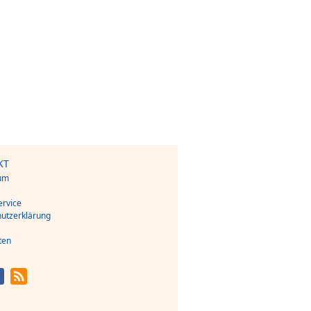
KT
um
s
rvice
utzerklärung
ten