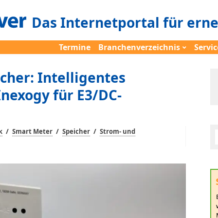
Das Internetportal für ern
Termine
Branchenverzeichnis
Servic
cher: Intelligentes
nexogy für E3/DC-
/
/
/
k
Smart Meter
Speicher
Strom- und