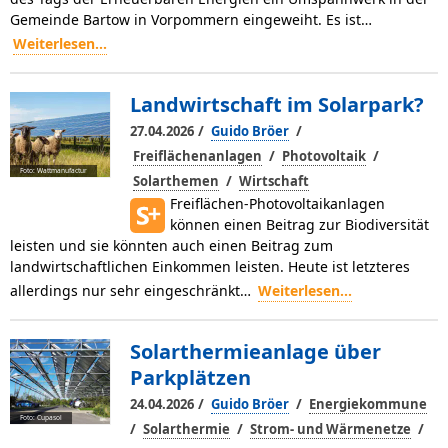
Gemeinde Bartow in Vorpommern eingeweiht. Es ist…
Weiterlesen...
Landwirtschaft im Solarpark?
/
/
27.04.2026
Guido Bröer
/
/
Freiflächenanlagen
Photovoltaik
Foto: Wattmanufactur
/
Solarthemen
Wirtschaft
Freiflächen-Photovoltaikanlagen
können einen Beitrag zur Biodiversität
leisten und sie könnten auch einen Beitrag zum
landwirtschaftlichen Einkommen leisten. Heute ist letzteres
allerdings nur sehr einge­schränkt…
Weiterlesen...
Solarthermieanlage über
Parkplätzen
/
/
24.04.2026
Guido Bröer
Energiekommune
Foto: Cupasol
/
/
/
Solarthermie
Strom- und Wärmenetze