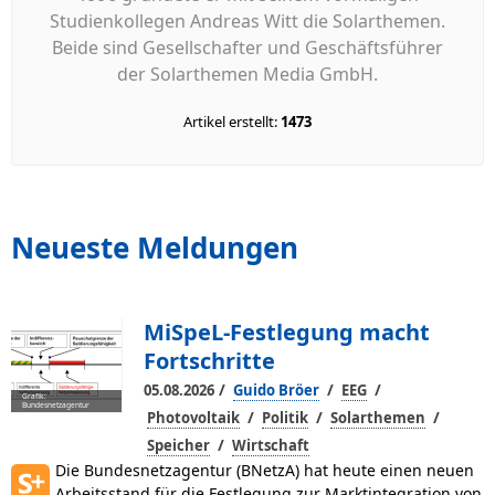
Studienkollegen Andreas Witt die Solarthemen.
Beide sind Gesellschafter und Geschäftsführer
der Solarthemen Media GmbH.
Artikel erstellt:
1473
Neueste Meldungen
MiSpeL-Festlegung macht
Fortschritte
/
/
/
05.08.2026
Guido Bröer
EEG
Grafik:
Bundesnetzagentur
/
/
/
Photovoltaik
Politik
Solarthemen
/
Speicher
Wirtschaft
Die Bundesnetzagentur (BNetzA) hat heute einen neuen
Arbeitsstand für die Festlegung zur Marktintegration von