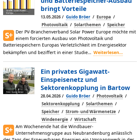
und Batteriespeicher-Ausbau
bringt Vorteile
Grafik: Solar Power
Europe
/
/
/
13.05.2026
Guido Bröer
Europa
/
/
Photovoltaik
Solarthemen
Speicher
Der PV-Branchenverband Solar Po­wer Europe möchte mit
einem forcierten Ausbau von Photovoltaik und
Batteriespeichern Europas Verletzlichkeit im Energiesektor
bekämpfen und beziffert in einer Stu­die…
Weiterlesen...
Ein privates Gigawatt-
Einspeisenetz und
Sektorenkopplung in Bartow
Foto: Guido Bröer
/
/
/
28.04.2026
Guido Bröer
Photovoltaik
/
/
Sektorenkopplung
Solarthemen
/
/
Speicher
Strom- und Wärmenetze
/
Windenergie
Wirtschaft
Am Wochenende hat die Windbauer-
Unternehmensgruppe aus Neubrandenburg anlässlich
des Tags der Erneuerbaren Energien ein Umspannwerk in der