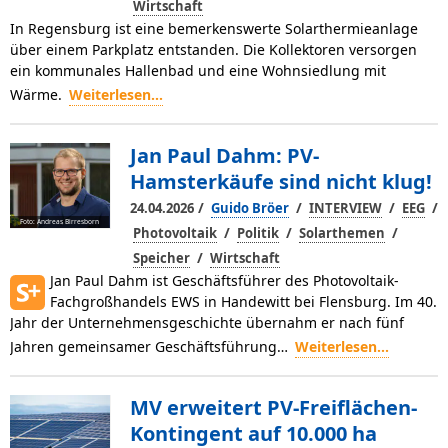
Wirtschaft
In Regensburg ist eine bemerkenswerte Solarthermieanlage
über einem Parkplatz entstanden. Die Kollektoren versorgen
ein kommunales Hallenbad und eine Wohnsiedlung mit
Wärme.
Weiterlesen...
Jan Paul Dahm: PV-
Hamsterkäufe sind nicht klug!
/
/
/
/
24.04.2026
Guido Bröer
INTERVIEW
EEG
Foto: Andreas Birresborn
/
/
/
Photovoltaik
Politik
Solarthemen
/
Speicher
Wirtschaft
Jan Paul Dahm ist Geschäftsführer des Photovoltaik-
Fachgroßhandels EWS in Handewitt bei Flensburg. Im 40.
Jahr der Unternehmensgeschich­te übernahm er nach fünf
Jahren gemeinsamer Geschäftsführung…
Weiterlesen...
MV erweitert PV-Freiflächen-
Kontingent auf 10.000 ha