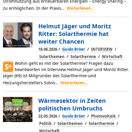
Stromnutzung aus erneuerbaren Energien – Energy Sha­ring –
zu ermöglichen. In der Praxis…
Weiterlesen...
Helmut Jäger und Moritz
Ritter: Solarthermie hat
weiter Chancen
Fotos: Solvis und Ritter
/
/
/
18.06.2026
Guido Bröer
INTERVIEW
/
/
Solarthemen
Solarthermie
Wirtschaft
Wohin geht es mit der Solarthermie? Fragen dazu
beantworten im Interview Helmut Jäger und Moritz Ritter.
Jäger (69) ist Mitgründer des Solarthermie-und
Heizungsherstellers Solvis…
Weiterlesen...
Wärmesektor in Zeiten
politischen Umbruchs
/
/
/
22.05.2026
Guido Bröer
Photovoltaik
Foto: Guido Bröer
/
/
/
Politik
Solarthemen
Solarthermie
Wirtschaft