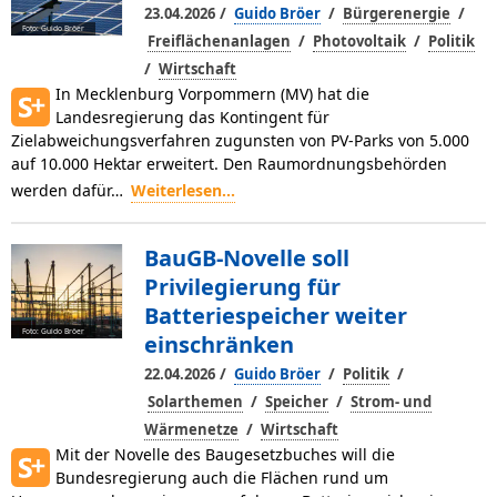
/
/
/
23.04.2026
Guido Bröer
Bürgerenergie
Foto: Guido Bröer
/
/
Freiflächenanlagen
Photovoltaik
Politik
/
Wirtschaft
In Mecklenburg Vorpommern (MV) hat die
Landesregierung das Kontingent für
Zielabweichungsverfahren zugunsten von PV-Parks von 5.000
auf 10.000 Hektar erweitert. Den Raumordnungsbehörden
werden dafür…
Weiterlesen...
BauGB-Novelle soll
Privilegierung für
Batteriespeicher weiter
Foto: Guido Bröer
einschränken
/
/
/
22.04.2026
Guido Bröer
Politik
/
/
Solarthemen
Speicher
Strom- und
/
Wärmenetze
Wirtschaft
Mit der Novelle des Baugesetzbuches will die
Bundesregierung auch die Flächen rund um