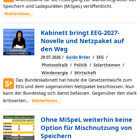
Speichern und Ladepunkten (MiSpeL) veröffentlicht.
Weiterlesen...
Kabinett bringt EEG-2027-
Novelle und Netzpaket auf
den Weg
Screenshot: BMWE-PK
/
/
/
29.07.2026
Guido Bröer
EEG
/
/
/
Photovoltaik
Politik
Solarthemen
/
Windenergie
Wirtschaft
Das Bundeskabinett hat heute die Gesetzentwürfe zum
EEG und dem sogenannten Netzpaket beschlossen. Nun
kann der Bundestag sich damit befassen. Gegenüber den stark
kritisierten…
Weiterlesen...
Ohne MiSpeL weiterhin keine
Option für Mischnutzung von
Speichern
Grafik: Johannes