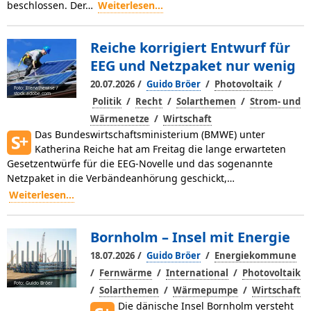
beschlossen. Der…
Weiterlesen...
Reiche korrigiert Entwurf für
EEG und Netzpaket nur wenig
/
/
/
20.07.2026
Guido Bröer
Photovoltaik
Foto: Elenathewise /
stock.adobe.com
/
/
/
Politik
Recht
Solarthemen
Strom- und
/
Wärmenetze
Wirtschaft
Das Bundeswirtschaftsministerium (BMWE) unter
Katherina Reiche hat am Freitag die lange erwarteten
Gesetzentwürfe für die EEG-Novelle und das sogenannte
Netzpaket in die Verbändeanhörung geschickt,…
Weiterlesen...
Bornholm – Insel mit Energie
/
/
18.07.2026
Guido Bröer
Energiekommune
/
/
/
Fernwärme
International
Photovoltaik
Foto: Guido Bröer
/
/
/
Solarthemen
Wärmepumpe
Wirtschaft
Die dänische Insel Bornholm ver­steht