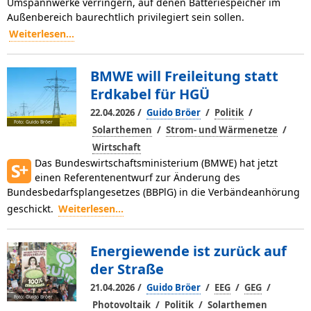
Umspannwerke verringern, auf denen Batteriespeicher im
Außenbereich baurechtlich privilegiert sein sollen.
Weiterlesen...
BMWE will Freileitung statt
Erdkabel für HGÜ
/
/
/
22.04.2026
Guido Bröer
Politik
Foto: Guido Bröer
/
/
Solarthemen
Strom- und Wärmenetze
Wirtschaft
Das Bundeswirtschaftsministerium (BMWE) hat jetzt
einen Referentenentwurf zur Änderung des
Bundesbedarfsplangesetzes (BBPlG) in die Verbändeanhörung
geschickt.
Weiterlesen...
Energiewende ist zurück auf
der Straße
/
/
/
/
21.04.2026
Guido Bröer
EEG
GEG
Foto: Guido Bröer
/
/
Photovoltaik
Politik
Solarthemen