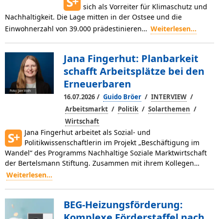
sich als Vorreiter für Klima­schutz und
Nachhaltigkeit. Die Lage mitten in der Ostsee und die
Einwohnerzahl von 39.000 prädesti­nieren…
Weiterlesen...
Jana Fingerhut: Planbarkeit
schafft Arbeitsplätze bei den
Erneuerbaren
Foto: Jan Voth
/
/
/
16.07.2026
Guido Bröer
INTERVIEW
/
/
/
Arbeitsmarkt
Politik
Solarthemen
Wirtschaft
Jana Fingerhut arbeitet als Sozial- und
Politikwissenschaftlerin im Projekt „Beschäftigung im
Wandel“ des Programms Nachhaltige Soziale Markt­wirtschaft
der Bertelsmann Stiftung. Zusammen mit ihrem Kollegen…
Weiterlesen...
BEG-Heizungsförderung:
Komplexe Förderstaffel nach