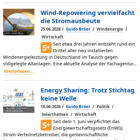
Wind-Repowering vervielfacht
die Stromausbeute
/
/
/
25.06.2026
Guido Bröer
Windenergie
Foto: Guido Bröer
Wirtschaft
Seit etwa drei Jahren entsteht rund ein
Drittel aller neu installierten
Windenergieleistung in Deutschland im Tausch gegen
stillgelegte Altanlagen. Eine aktuelle Analyse der Fachagentur…
Weiterlesen...
Energy Sharing: Trotz Stichtag
keine Welle
/
/
/
18.06.2026
Guido Bröer
Politik
KI-Grafik: Coosh448 /
stock.adobe.com
/
Solarthemen
Wirtschaft
Seit dem 1. Juni verpflichtet das
Energiewirtschaftsgesetz (EnWG)
Strom­-Verteilnetzbetreiber, die gemeinschaftliche