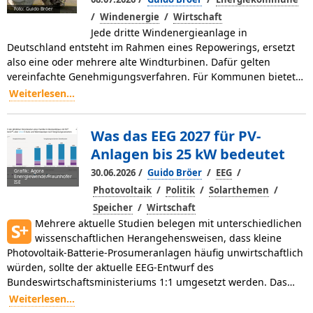
Foto: Guido Bröer
/
/
Windenergie
Wirtschaft
Jede dritte Windenergieanlage in
Deutschland entsteht im Rahmen eines Repowerings, ersetzt
also eine oder mehrere alte Windturbinen. Dafür gelten
vereinfachte Genehmi­gungsverfahren. Für Kommunen bietet…
Weiterlesen...
Was das EEG 2027 für PV-
Anlagen bis 25 kW bedeutet
/
/
/
30.06.2026
Guido Bröer
EEG
Grafik: Agora
Energiewende/Fraunhofer
ISE
/
/
/
Photovoltaik
Politik
Solarthemen
/
Speicher
Wirtschaft
Mehrere aktuelle Studien belegen mit unterschiedlichen
wissenschaftlichen Herangehensweisen, dass kleine
Photovoltaik-Batterie-Prosumeranlagen häufig unwirtschaftlich
würden, sollte der aktuelle EEG-Entwurf des
Bundeswirtschaftsministeriums 1:1 umgesetzt werden. Das…
Weiterlesen...