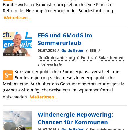
Bundeswirtschaftsministerium jetzt auch seine Pläne zur
Reform der Heizungsförderung in der Bundesförderung…
Weiterlesen...
EEG und GModG im
Sommerurlaub
/
/
/
08.07.2026
Guido Bröer
EEG
Foto: Guido Bröer
/
/
Gebäudesanierung
Politik
Solarthemen
/
Wirtschaft
Kurz vor der politischen Sommerpause verschiebt die
Bundesregierung selbst gesetzte energiepolitische
Meilensteine. Auch über das Gebäudemodernisierungsgesetz
(GModG) wird möglicherweise erst im September formal
entschieden.
Weiterlesen...
Windenergie-Repowering:
Chancen für Kommunen
/
/
08.07.2026
Guido Bröer
Energiekommune