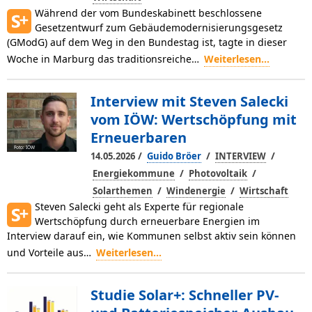
Während der vom Bundeskabinett beschlossene
Gesetzentwurf zum Gebäudemodernisierungsgesetz
(GModG) auf dem Weg in den Bundestag ist, tagte in dieser
Woche in Marburg das traditionsreiche…
Weiterlesen...
Interview mit Steven Salecki
vom IÖW: Wertschöpfung mit
Erneuerbaren
Foto: IÖW
/
/
/
14.05.2026
Guido Bröer
INTERVIEW
/
/
Energiekommune
Photovoltaik
/
/
Solarthemen
Windenergie
Wirtschaft
Steven Salecki geht als Experte für regionale
Wertschöpfung durch erneuerbare Energien im
Interview darauf ein, wie Kommunen selbst aktiv sein können
und Vorteile aus…
Weiterlesen...
Studie Solar+: Schneller PV-