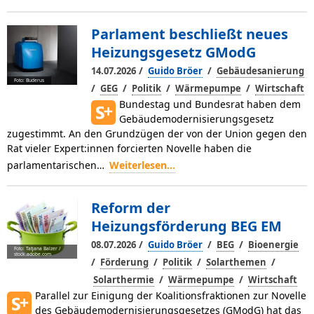
Parlament beschließt neues
Heizungsgesetz GModG
/
/
14.07.2026
Guido Bröer
Gebäudesanierung
Foto: Buderus
/
/
/
/
GEG
Politik
Wärmepumpe
Wirtschaft
Bundestag und Bundesrat haben dem
Gebäudemodernisierungsgesetz
zugestimmt. An den Grundzügen der von der Union gegen den
Rat vieler Expert:innen forcierten Novelle haben die
parlamentarischen…
Weiterlesen...
Reform der
Heizungsförderung BEG EM
/
/
/
08.07.2026
Guido Bröer
BEG
Bioenergie
Foto: Tatjana Balzer /
stock.adobe.com
/
/
/
/
Förderung
Politik
Solarthemen
/
/
Solarthermie
Wärmepumpe
Wirtschaft
Parallel zur Einigung der Koalitionsfraktionen zur Novelle
des Gebäudemodernisierungsgesetzes (GModG) hat das