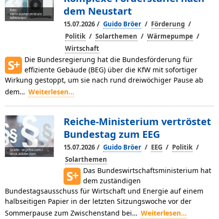
dem Neustart
Foto:
Verbraucherzentrale
NRW/adpic
/
/
/
15.07.2026
Guido Bröer
Förderung
/
/
/
Politik
Solarthemen
Wärmepumpe
Wirtschaft
Die Bundesregierung hat die Bundesförderung für
effiziente Gebäu­de (BEG) über die KfW mit sofortiger
Wirkung ge­stoppt, um sie nach rund dreiwöchiger Pause ab
dem…
Weiterlesen...
Reiche-Ministerium vertröstet
Bundestag zum EEG
/
/
/
/
15.07.2026
Guido Bröer
EEG
Politik
Grafik: vegefox.com /
stock.adobe.com
Solarthemen
Das Bundeswirtschaftsministerium hat
dem zuständigen
Bundestagsausschuss für Wirtschaft und Energie auf einem
halbseitigen Papier in der letzten Sitzungswoche vor der
Sommerpause zum Zwischenstand bei…
Weiterlesen...