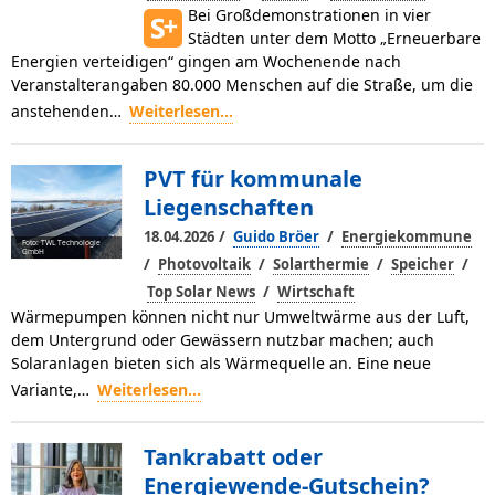
Bei Großdemonstrationen in vier
Städten unter dem Motto „Erneuerbare
Energien verteidigen“ gingen am Wochenende nach
Veranstalterangaben 80.000 Menschen auf die Straße, um die
anstehenden…
Weiterlesen...
PVT für kommunale
Liegenschaften
/
/
18.04.2026
Guido Bröer
Energiekommune
Foto: TWL Technologie
GmbH
/
/
/
/
Photovoltaik
Solarthermie
Speicher
/
Top Solar News
Wirtschaft
Wärmepumpen können nicht nur Umweltwärme aus der Luft,
dem Untergrund oder Gewässern nutzbar machen; auch
Solaranlagen bieten sich als Wärmequelle an. Eine neue
Variante,…
Weiterlesen...
Tankrabatt oder
Energiewende-Gutschein?