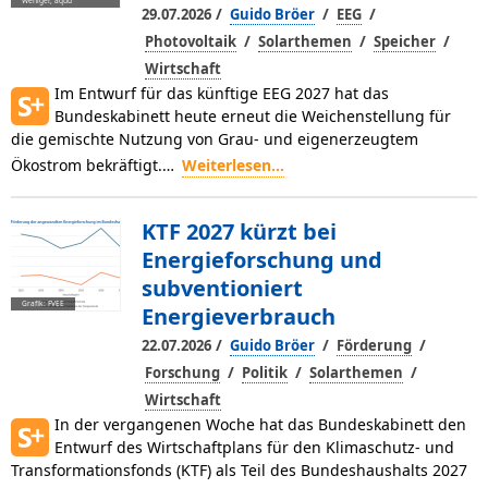
Weniger, aquu
/
/
/
29.07.2026
Guido Bröer
EEG
/
/
/
Photovoltaik
Solarthemen
Speicher
Wirtschaft
Im Entwurf für das künftige EEG 2027 hat das
Bundeskabinett heute erneut die Weichenstellung für
die gemischte Nutzung von Grau- und eigenerzeugtem
Ökostrom bekräftigt.…
Weiterlesen...
KTF 2027 kürzt bei
Energieforschung und
subventioniert
Grafik: FVEE
Energieverbrauch
/
/
/
22.07.2026
Guido Bröer
Förderung
/
/
/
Forschung
Politik
Solarthemen
Wirtschaft
In der vergangenen Woche hat das Bundeskabinett den
Entwurf des Wirtschaftplans für den Klimaschutz- und
Transformationsfonds (KTF) als Teil des Bundeshaushalts 2027