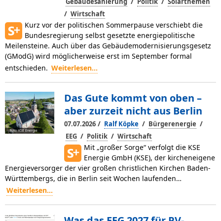
/
/
Gebäudesanierung
Politik
Solarthemen
/
Wirtschaft
Kurz vor der politischen Sommerpause verschiebt die
Bundesregierung selbst gesetzte energiepolitische
Meilensteine. Auch über das Gebäudemodernisierungsgesetz
(GModG) wird möglicherweise erst im September formal
entschieden.
Weiterlesen...
Das Gute kommt von oben –
aber zurzeit nicht aus Berlin
/
/
/
07.07.2026
Ralf Köpke
Bürgerenergie
Foto: KSE Energie
/
/
EEG
Politik
Wirtschaft
Mit „großer Sorge“ verfolgt die KSE
Energie GmbH (KSE), der kircheneigene
Energieversorger der vier großen christlichen Kirchen Baden-
Württembergs, die in Berlin seit Wochen laufenden…
Weiterlesen...
Was das EEG 2027 für PV-