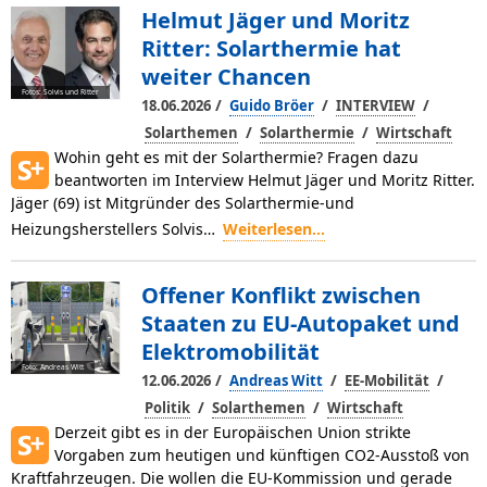
Helmut Jäger und Moritz
Ritter: Solarthermie hat
weiter Chancen
Fotos: Solvis und Ritter
/
/
/
18.06.2026
Guido Bröer
INTERVIEW
/
/
Solarthemen
Solarthermie
Wirtschaft
Wohin geht es mit der Solarthermie? Fragen dazu
beantworten im Interview Helmut Jäger und Moritz Ritter.
Jäger (69) ist Mitgründer des Solarthermie-und
Heizungsherstellers Solvis…
Weiterlesen...
Offener Konflikt zwischen
Staaten zu EU-Autopaket und
Elektromobilität
Foto: Andreas Witt
/
/
/
12.06.2026
Andreas Witt
EE-Mobilität
/
/
Politik
Solarthemen
Wirtschaft
Derzeit gibt es in der Europäischen Union strikte
Vorgaben zum heutigen und künftigen CO2-Ausstoß von
Kraftfahrzeugen. Die wollen die EU-Kommission und gerade