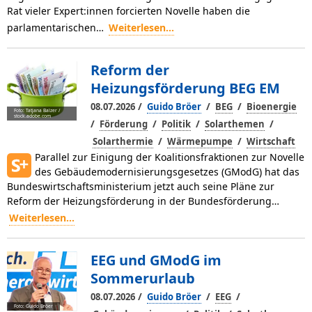
Rat vieler Expert:innen forcierten Novelle haben die
parlamentarischen…
Weiterlesen...
Reform der
Heizungsförderung BEG EM
/
/
/
08.07.2026
Guido Bröer
BEG
Bioenergie
Foto: Tatjana Balzer /
stock.adobe.com
/
/
/
/
Förderung
Politik
Solarthemen
/
/
Solarthermie
Wärmepumpe
Wirtschaft
Parallel zur Einigung der Koalitionsfraktionen zur Novelle
des Gebäudemodernisierungsgesetzes (GModG) hat das
Bundeswirtschaftsministerium jetzt auch seine Pläne zur
Reform der Heizungsförderung in der Bundesförderung…
Weiterlesen...
EEG und GModG im
Sommerurlaub
/
/
/
08.07.2026
Guido Bröer
EEG
Foto: Guido Bröer