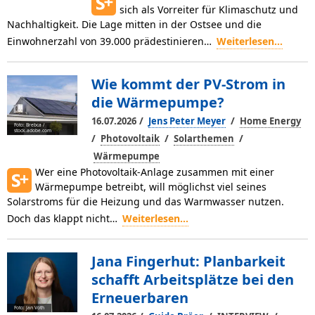
sich als Vorreiter für Klima­schutz und
Nachhaltigkeit. Die Lage mitten in der Ostsee und die
Einwohnerzahl von 39.000 prädesti­nieren…
Weiterlesen...
Wie kommt der PV-Strom in
die Wärmepumpe?
/
/
16.07.2026
Jens Peter Meyer
Home Energy
Foto: Brebca /
stock.adobe.com
/
/
/
Photovoltaik
Solarthemen
Wärmepumpe
Wer eine Photovoltaik-Anlage zusammen mit einer
Wärmepumpe betreibt, will möglichst viel seines
Solarstroms für die Heizung und das Warmwasser nutzen.
Doch das klappt nicht…
Weiterlesen...
Jana Fingerhut: Planbarkeit
schafft Arbeitsplätze bei den
Erneuerbaren
Foto: Jan Voth