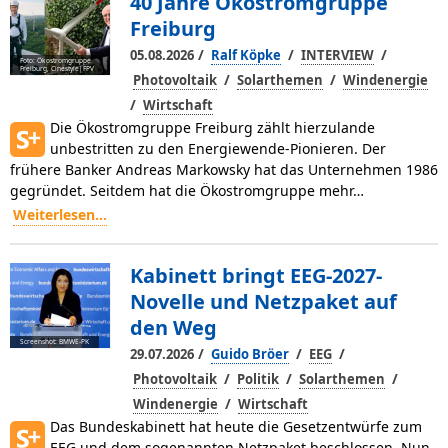
40 Jahre Ökostromgruppe
Freiburg
/
/
/
05.08.2026
Ralf Köpke
INTERVIEW
Foto: Ökostromgruppe
Freiburg, Cinestyle|FPV
/
/
Photovoltaik
Solarthemen
Windenergie
/
Wirtschaft
Die Ökostromgruppe Freiburg zählt hierzulande
unbestritten zu den Energiewende-Pionieren. Der
frühere Banker Andreas Markowsky hat das Unternehmen 1986
gegründet. Seitdem hat die Ökostromgruppe mehr…
Weiterlesen...
Kabinett bringt EEG-2027-
Novelle und Netzpaket auf
den Weg
Screenshot: BMWE-PK
/
/
/
29.07.2026
Guido Bröer
EEG
/
/
/
Photovoltaik
Politik
Solarthemen
/
Windenergie
Wirtschaft
Das Bundeskabinett hat heute die Gesetzentwürfe zum
EEG und dem sogenannten Netzpaket beschlossen. Nun