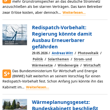
mehr Grünstromspeicher an das deutsche Stromnetz
anzuschließen als bei starren Verträgen. Das kann Betreiber
zwar Erlöse kosten, aber dennoch…
Weiterlesen...
Redispatch-Vorbehalt:
Regierung könnte damit
Ausbau Erneuerbarer
Foto: gopixa /
stock.adobe.com
gefährden
/
/
/
29.05.2026
Andreas Witt
Photovoltaik
/
/
Politik
Solarthemen
Strom- und
/
/
Wärmenetze
Windenergie
Wirtschaft
Das Bundesministerium für Wirtschaft und Energie
(BMWE) hält weiterhin an seinem Vorschlag für einen
Redispatch-Vorbehalt fest. Schon Anfang Juni könnte ihn das
Kabinett im…
Weiterlesen...
Wärmeplanungsgesetz:
Bundeskabinett beschließt