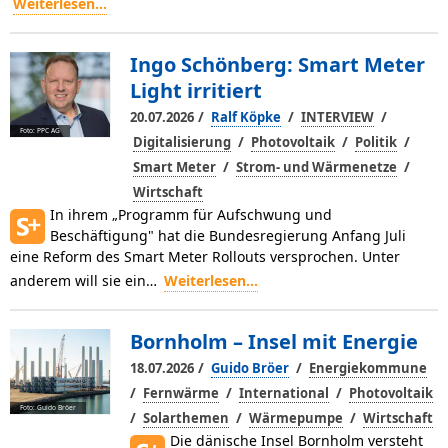
Weiterlesen...
Ingo Schönberg: Smart Meter
Light irritiert
/
/
/
20.07.2026
Ralf Köpke
INTERVIEW
Foto: PPC AG
/
/
/
Digitalisierung
Photovoltaik
Politik
/
/
Smart Meter
Strom- und Wärmenetze
Wirtschaft
In ihrem „Programm für Aufschwung und
Beschäftigung" hat die Bundesregierung Anfang Juli
eine Reform des Smart Meter Rollouts versprochen. Unter
anderem will sie ein…
Weiterlesen...
Bornholm – Insel mit Energie
/
/
18.07.2026
Guido Bröer
Energiekommune
/
/
/
Fernwärme
International
Photovoltaik
Foto: Guido Bröer
/
/
/
Solarthemen
Wärmepumpe
Wirtschaft
Die dänische Insel Bornholm ver­steht