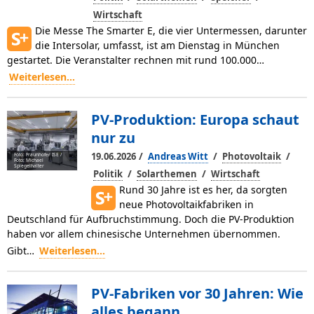
Wirtschaft
Die Messe The Smarter E, die vier Untermessen, darunter
die Intersolar, umfasst, ist am Dienstag in München
gestartet. Die Veranstalter rechnen mit rund 100.000…
Weiterlesen...
PV-Produktion: Europa schaut
nur zu
/
/
/
19.06.2026
Andreas Witt
Photovoltaik
Foto: Fraunhofer ISE /
Foto: Michael
Spiegelhalter
/
/
Politik
Solarthemen
Wirtschaft
Rund 30 Jahre ist es her, da sorgten
neue Photovoltaikfabriken in
Deutschland für Aufbruchstimmung. Doch die PV-Produktion
haben vor allem chinesische Unternehmen übernommen.
Gibt…
Weiterlesen...
PV-Fabriken vor 30 Jahren: Wie
alles begann