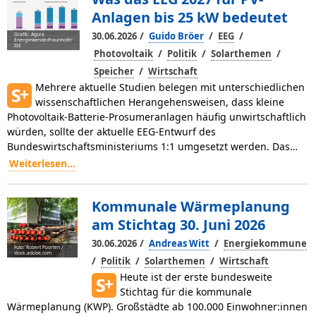
Anlagen bis 25 kW bedeutet
/
/
/
30.06.2026
Guido Bröer
EEG
Grafik: Agora
Energiewende/Fraunhofer
ISE
/
/
/
Photovoltaik
Politik
Solarthemen
/
Speicher
Wirtschaft
Mehrere aktuelle Studien belegen mit unterschiedlichen
wissenschaftlichen Herangehensweisen, dass kleine
Photovoltaik-Batterie-Prosumeranlagen häufig unwirtschaftlich
würden, sollte der aktuelle EEG-Entwurf des
Bundeswirtschaftsministeriums 1:1 umgesetzt werden. Das…
Weiterlesen...
Kommunale Wärmeplanung
am Stichtag 30. Juni 2026
/
/
30.06.2026
Andreas Witt
Energiekommune
Foto: Robert Poorten /
stock.adobe.com
/
/
/
Politik
Solarthemen
Wirtschaft
Heute ist der erste bundesweite
Stichtag für die kommunale
Wärmeplanung (KWP). Großstädte ab 100.000 Einwohner:innen