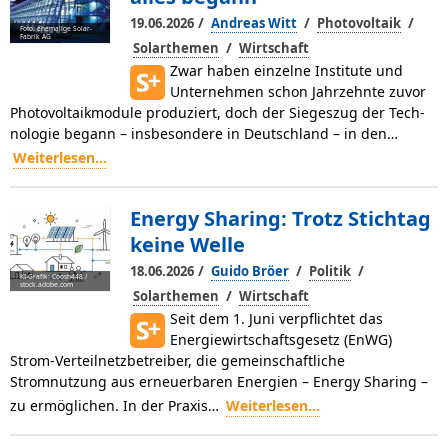
/
/
/
19.06.2026
Andreas Witt
Photovoltaik
Foto: ehemalige Solar-
Fabrik AG
/
Solarthemen
Wirtschaft
Zwar haben einzelne Institute und
Unternehmen schon Jahr­zehn­te zuvor
Photovoltaikmodule produziert, doch der Siegeszug der Tech­­
nologie begann – insbesondere in Deutschland – in den…
Weiterlesen...
Energy Sharing: Trotz Stichtag
keine Welle
/
/
/
18.06.2026
Guido Bröer
Politik
KI-Grafik: Coosh448 /
stock.adobe.com
/
Solarthemen
Wirtschaft
Seit dem 1. Juni verpflichtet das
Energiewirtschaftsgesetz (EnWG)
Strom­-Verteilnetzbetreiber, die gemeinschaftliche
Stromnutzung aus erneuerbaren Energien – Energy Sha­ring –
zu ermöglichen. In der Praxis…
Weiterlesen...