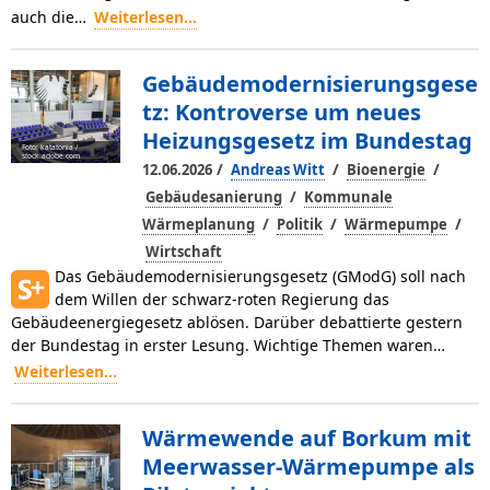
auch die…
Weiterlesen...
Gebäudemodernisierungsgese
tz: Kontroverse um neues
Heizungsgesetz im Bundestag
Foto: katatonia /
stock.adobe.com
/
/
/
12.06.2026
Andreas Witt
Bioenergie
/
Gebäudesanierung
Kommunale
/
/
/
Wärmeplanung
Politik
Wärmepumpe
Wirtschaft
Das Gebäudemodernisierungsgesetz (GModG) soll nach
dem Willen der schwarz-roten Regierung das
Gebäudeenergiegesetz ablösen. Darüber debattierte gestern
der Bundestag in erster Lesung. Wichtige Themen waren…
Weiterlesen...
Wärmewende auf Borkum mit
Meerwasser-Wärmepumpe als