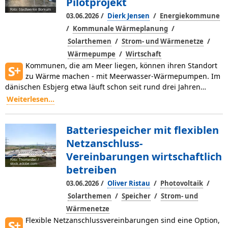
Pilotprojekt
Foto: Stadtwerke Borkum
/
/
03.06.2026
Dierk Jensen
Energiekommune
/
/
Kommunale Wärmeplanung
/
/
Solarthemen
Strom- und Wärmenetze
/
Wärmepumpe
Wirtschaft
Kommunen, die am Meer liegen, können ihren Standort
zu Wärme machen - mit Meerwasser-Wärmepumpen. Im
dänischen Esbjerg etwa läuft schon seit rund drei Jahren…
Weiterlesen...
Batteriespeicher mit flexiblen
Netzanschluss-
Vereinbarungen wirtschaftlich
Foto: ThomasBal /
stock.adobe.com
betreiben
/
/
/
03.06.2026
Oliver Ristau
Photovoltaik
/
/
Solarthemen
Speicher
Strom- und
Wärmenetze
Flexible Netzanschlussvereinbarungen sind eine Option,