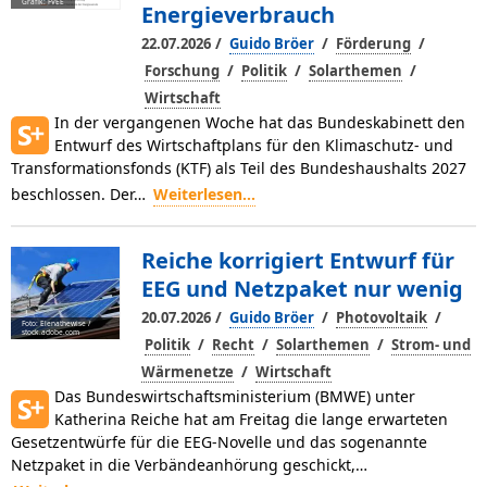
Grafik: FVEE
Energieverbrauch
/
/
/
22.07.2026
Guido Bröer
Förderung
/
/
/
Forschung
Politik
Solarthemen
Wirtschaft
In der vergangenen Woche hat das Bundeskabinett den
Entwurf des Wirtschaftplans für den Klimaschutz- und
Transformationsfonds (KTF) als Teil des Bundeshaushalts 2027
beschlossen. Der…
Weiterlesen...
Reiche korrigiert Entwurf für
EEG und Netzpaket nur wenig
/
/
/
20.07.2026
Guido Bröer
Photovoltaik
Foto: Elenathewise /
stock.adobe.com
/
/
/
Politik
Recht
Solarthemen
Strom- und
/
Wärmenetze
Wirtschaft
Das Bundeswirtschaftsministerium (BMWE) unter
Katherina Reiche hat am Freitag die lange erwarteten
Gesetzentwürfe für die EEG-Novelle und das sogenannte
Netzpaket in die Verbändeanhörung geschickt,…