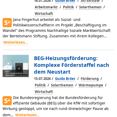
/
/
/
16.07.2026
Guido Bröer
INTERVIEW
/
/
/
Arbeitsmarkt
Politik
Solarthemen
Wirtschaft
Jana Fingerhut arbeitet als Sozial- und
Politikwissenschaftlerin im Projekt „Beschäftigung im
Wandel“ des Programms Nachhaltige Soziale Markt­wirtschaft
der Bertelsmann Stiftung. Zusammen mit ihrem Kollegen…
Weiterlesen...
BEG-Heizungsförderung:
Komplexe Förderstaffel nach
dem Neustart
Foto:
Verbraucherzentrale
NRW/adpic
/
/
/
15.07.2026
Guido Bröer
Förderung
/
/
/
Politik
Solarthemen
Wärmepumpe
Wirtschaft
Die Bundesregierung hat die Bundesförderung für
effiziente Gebäu­de (BEG) über die KfW mit sofortiger
Wirkung ge­stoppt, um sie nach rund dreiwöchiger Pause ab
dem…
Weiterlesen...