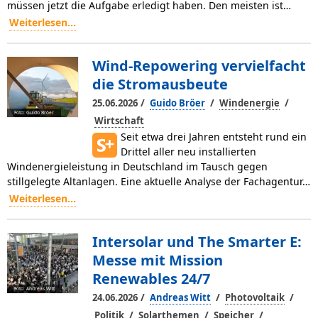
müssen jetzt die Aufgabe erledigt haben. Den meisten ist…
Weiterlesen...
Wind-Repowering vervielfacht
die Stromausbeute
/
/
/
25.06.2026
Guido Bröer
Windenergie
Foto: Guido Bröer
Wirtschaft
Seit etwa drei Jahren entsteht rund ein
Drittel aller neu installierten
Windenergieleistung in Deutschland im Tausch gegen
stillgelegte Altanlagen. Eine aktuelle Analyse der Fachagentur…
Weiterlesen...
Intersolar und The Smarter E:
Messe mit Mission
Renewables 24/7
Foto: Andreas Witt
/
/
/
24.06.2026
Andreas Witt
Photovoltaik
/
/
/
Politik
Solarthemen
Speicher