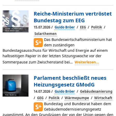
Reiche-Ministerium vertröstet
Bundestag zum EEG
/
/
/
/
15.07.2026
Guido Bröer
EEG
Politik
Grafik: vegefox.com /
stock.adobe.com
Solarthemen
Das Bundeswirtschaftsministerium hat
dem zuständigen
Bundestagsausschuss für Wirtschaft und Energie auf einem
halbseitigen Papier in der letzten Sitzungswoche vor der
Sommerpause zum Zwischenstand bei…
Weiterlesen...
Parlament beschließt neues
Heizungsgesetz GModG
/
/
14.07.2026
Guido Bröer
Gebäudesanierung
Foto: Buderus
/
/
/
/
GEG
Politik
Wärmepumpe
Wirtschaft
Bundestag und Bundesrat haben dem
Gebäudemodernisierungsgesetz
zugestimmt. An den Grundzügen der von der Union gegen den