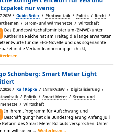
iche korrigiert Entwurf für EEG und
tzpaket nur wenig
/
/
/
/
/
7.2026
Guido Bröer
Photovoltaik
Politik
Recht
/
/
larthemen
Strom- und Wärmenetze
Wirtschaft
Das Bundeswirtschaftsministerium (BMWE) unter
Katherina Reiche hat am Freitag die lange erwarteten
etzentwürfe für die EEG-Novelle und das sogenannte
zpaket in die Verbändeanhörung geschickt,…
terlesen...
go Schönberg: Smart Meter Light
itiert
/
/
/
/
7.2026
Ralf Köpke
INTERVIEW
Digitalisierung
/
/
/
tovoltaik
Politik
Smart Meter
Strom- und
/
menetze
Wirtschaft
In ihrem „Programm für Aufschwung und
Beschäftigung" hat die Bundesregierung Anfang Juli
e Reform des Smart Meter Rollouts versprochen. Unter
erem will sie ein…
Weiterlesen...