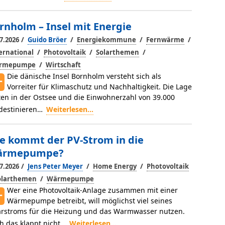
rnholm – Insel mit Energie
/
/
/
/
7.2026
Guido Bröer
Energiekommune
Fernwärme
/
/
/
ernational
Photovoltaik
Solarthemen
/
rmepumpe
Wirtschaft
Die dänische Insel Bornholm ver­steht sich als
Vorreiter für Klima­schutz und Nachhaltigkeit. Die Lage
ten in der Ostsee und die Einwohnerzahl von 39.000
desti­nieren…
Weiterlesen...
e kommt der PV-Strom in die
ärmepumpe?
/
/
/
7.2026
Jens Peter Meyer
Home Energy
Photovoltaik
/
olarthemen
Wärmepumpe
Wer eine Photovoltaik-Anlage zusammen mit einer
Wärmepumpe betreibt, will möglichst viel seines
arstroms für die Heizung und das Warmwasser nutzen.
h das klappt nicht…
Weiterlesen...