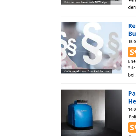
Foto: Verbraucherzentrale NRW/adpic
de
Re
Bu
15.0
Ene
Sit
Grafik: vegefox.com / stock.adobe.com
be
Pa
He
14.0
Pol