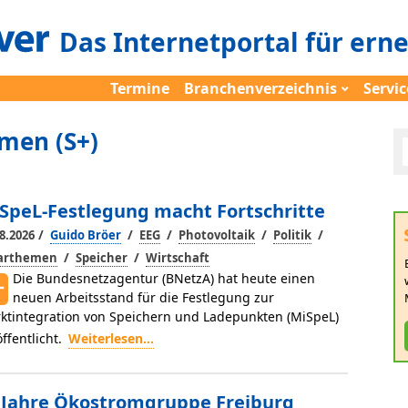
Das Internetportal für ern
Termine
Branchenverzeichnis
Servic
men (S+)
SpeL-Festlegung macht Fortschritte
/
/
/
/
/
8.2026
Guido Bröer
EEG
Photovoltaik
Politik
/
/
larthemen
Speicher
Wirtschaft
Die Bundesnetzagentur (BNetzA) hat heute einen
neuen Arbeitsstand für die Festlegung zur
ktintegration von Speichern und Ladepunkten (MiSpeL)
öffentlicht.
Weiterlesen...
 Jahre Ökostromgruppe Freiburg