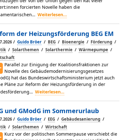
ndzügen der von der Union gegen den Rat vieler
ert:innen forcierten Novelle haben die
lamentarischen…
Weiterlesen...
form der Heizungsförderung BEG EM
/
/
/
/
/
7.2026
Guido Bröer
BEG
Bioenergie
Förderung
/
/
/
/
itik
Solarthemen
Solarthermie
Wärmepumpe
tschaft
Parallel zur Einigung der Koalitionsfraktionen zur
Novelle des Gebäudemodernisierungsgesetzes
odG) hat das Bundeswirtschaftsministerium jetzt auch
ne Pläne zur Reform der Heizungsförderung in der
desförderung…
Weiterlesen...
G und GModG im Sommerurlaub
/
/
/
/
7.2026
Guido Bröer
EEG
Gebäudesanierung
/
/
itik
Solarthemen
Wirtschaft
Kurz vor der politischen Sommerpause verschiebt die