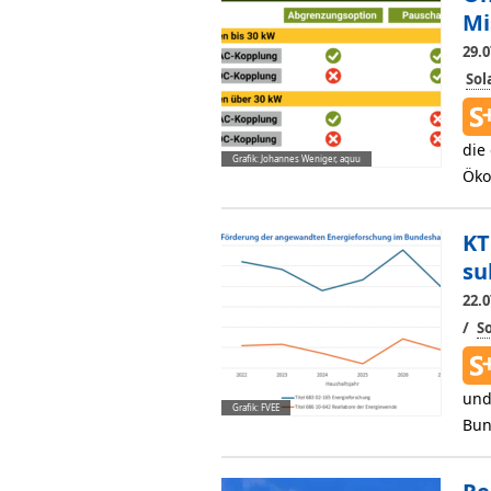
Mi
29.0
So
die
Grafik: Johannes Weniger, aquu
Öko
KT
su
22.0
/
S
und
Grafik: FVEE
Bun