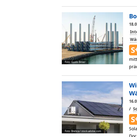
Bo
18.0
Int
Wä
mit
Foto: Guido Bröer
prä
Wi
W
16.0
/
S
Sol
Foto: Brebca / stock.adobe.com
Doc