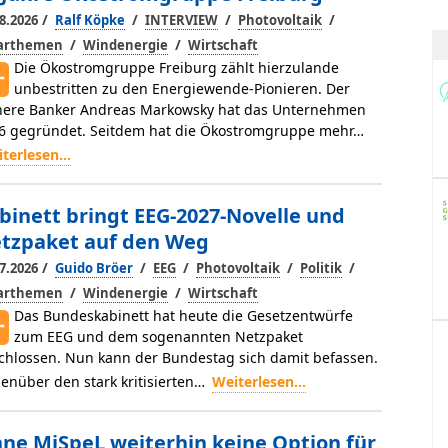
/
/
/
/
8.2026
Ralf Köpke
INTERVIEW
Photovoltaik
/
/
larthemen
Windenergie
Wirtschaft
Die Ökostromgruppe Freiburg zählt hierzulande
unbestritten zu den Energiewende-Pionieren. Der
here Banker Andreas Markowsky hat das Unternehmen
6 gegründet. Seitdem hat die Ökostromgruppe mehr…
terlesen...
binett bringt EEG-2027-Novelle und
tzpaket auf den Weg
/
/
/
/
/
7.2026
Guido Bröer
EEG
Photovoltaik
Politik
/
/
larthemen
Windenergie
Wirtschaft
Das Bundeskabinett hat heute die Gesetzentwürfe
zum EEG und dem sogenannten Netzpaket
chlossen. Nun kann der Bundestag sich damit befassen.
enüber den stark kritisierten…
Weiterlesen...
ne MiSpeL weiterhin keine Option für