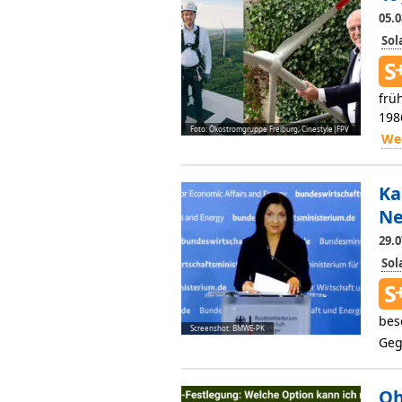
05.0
So
frü
198
Foto: Ökostromgruppe Freiburg, Cinestyle|FPV
Wei
Ka
Ne
29.0
So
bes
Screenshot: BMWE-PK
Geg
Oh