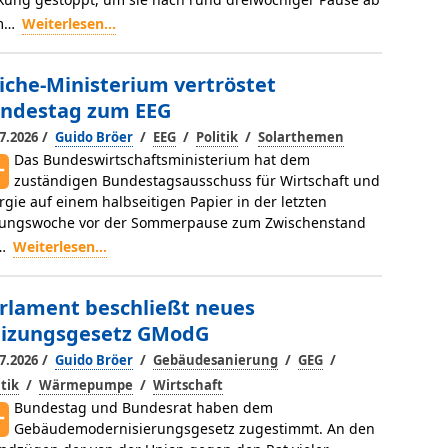
m…
Weiterlesen...
iche-Ministerium vertröstet
ndestag zum EEG
/
/
/
/
7.2026
Guido Bröer
EEG
Politik
Solarthemen
Das Bundeswirtschaftsministerium hat dem
zuständigen Bundestagsausschuss für Wirtschaft und
rgie auf einem halbseitigen Papier in der letzten
zungswoche vor der Sommerpause zum Zwischenstand
i…
Weiterlesen...
rlament beschließt neues
izungsgesetz GModG
/
/
/
/
7.2026
Guido Bröer
Gebäudesanierung
GEG
/
/
itik
Wärmepumpe
Wirtschaft
Bundestag und Bundesrat haben dem
Gebäudemodernisierungsgesetz zugestimmt. An den