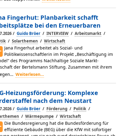
na Fingerhut: Planbarkeit schafft
beitsplätze bei den Erneuerbaren
/
/
/
/
7.2026
Guido Bröer
INTERVIEW
Arbeitsmarkt
/
/
itik
Solarthemen
Wirtschaft
Jana Fingerhut arbeitet als Sozial- und
Politikwissenschaftlerin im Projekt „Beschäftigung im
del“ des Programms Nachhaltige Soziale Markt­
tschaft der Bertelsmann Stiftung. Zusammen mit ihrem
legen…
Weiterlesen...
G-Heizungsförderung: Komplexe
rderstaffel nach dem Neustart
/
/
/
/
7.2026
Guido Bröer
Förderung
Politik
/
/
larthemen
Wärmepumpe
Wirtschaft
Die Bundesregierung hat die Bundesförderung für
effiziente Gebäu­de (BEG) über die KfW mit sofortiger
kung ge­stoppt, um sie nach rund dreiwöchiger Pause ab