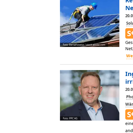
Re
Ne
20.0
So
Ges
Foto: Elenathewise / stock.adobe.com
Net
Wei
In
irr
20.0
Pho
Wär
Foto: PPC AG
ein
and