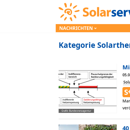
NACHRICHTEN
Kategorie Solarthe
Mi
05.0
So
Mar
ver
Grafik: Bundesnetzagentur
40