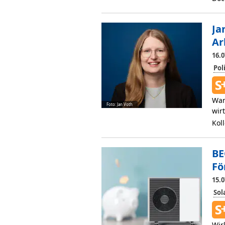
Ja
Ar
16.0
Pol
Wan
Foto: Jan Voth
wir
Kol
BE
Fö
15.0
So
Wir