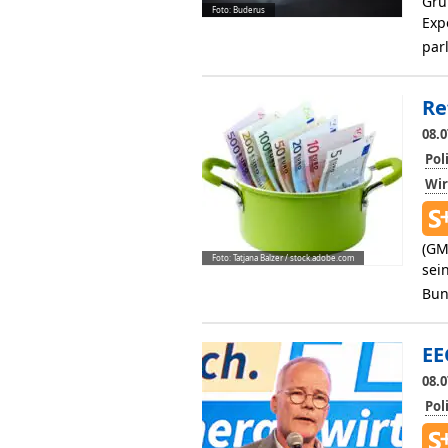
Gru
Foto: Buderus
Exp
par
Re
08.0
Pol
Wir
(GM
Foto: Tatjana Balzer / stock.adobe.com
sei
Bun
EE
08.0
Pol