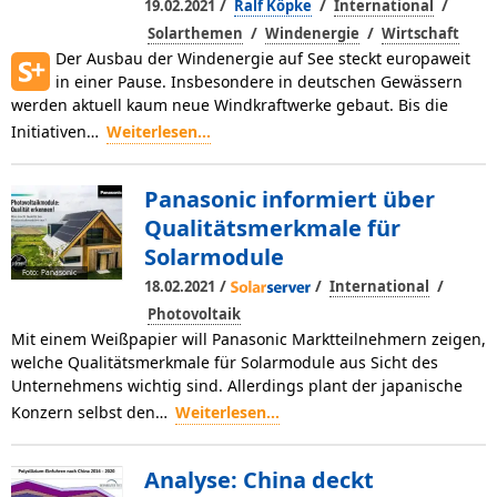
/
/
/
19.02.2021
Ralf Köpke
International
/
/
Solarthemen
Windenergie
Wirtschaft
Der Ausbau der Windenergie auf See steckt europaweit
in einer Pause. Insbesondere in deutschen Gewässern
werden aktuell kaum neue Windkraftwerke gebaut. Bis die
Initiativen…
Weiterlesen...
Panasonic informiert über
Qualitätsmerkmale für
Solarmodule
Foto: Panasonic
/
/
/
18.02.2021
International
Photovoltaik
Mit einem Weißpapier will Panasonic Marktteilnehmern zeigen,
welche Qualitätsmerkmale für Solarmodule aus Sicht des
Unternehmens wichtig sind. Allerdings plant der japanische
Konzern selbst den…
Weiterlesen...
Analyse: China deckt