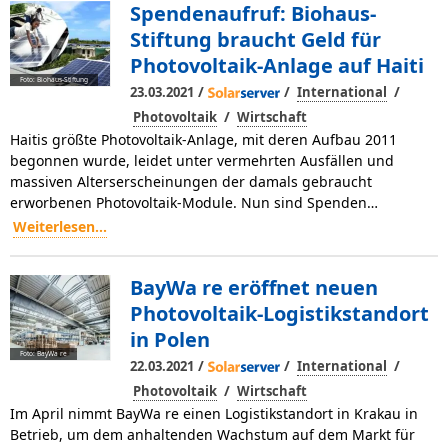
Spendenaufruf: Biohaus-
Stiftung braucht Geld für
Photovoltaik-Anlage auf Haiti
Foto: Biohaus-Stiftung
/
/
/
23.03.2021
International
/
Photovoltaik
Wirtschaft
Haitis größte Photovoltaik-Anlage, mit deren Aufbau 2011
begonnen wurde, leidet unter vermehrten Ausfällen und
massiven Alterserscheinungen der damals gebraucht
erworbenen Photovoltaik-Module. Nun sind Spenden…
Weiterlesen...
BayWa re eröffnet neuen
Photovoltaik-Logistikstandort
in Polen
Foto: BayWa re
/
/
/
22.03.2021
International
/
Photovoltaik
Wirtschaft
Im April nimmt BayWa re einen Logistikstandort in Krakau in
Betrieb, um dem anhaltenden Wachstum auf dem Markt für