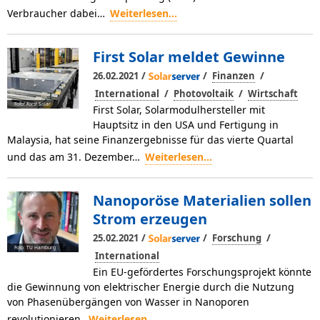
Verbraucher dabei…
Weiterlesen...
First Solar meldet Gewinne
/
/
/
26.02.2021
Finanzen
/
/
International
Photovoltaik
Wirtschaft
Foto: Forst Solar
First Solar, Solarmodulhersteller mit
Hauptsitz in den USA und Fertigung in
Malaysia, hat seine Finanzergebnisse für das vierte Quartal
und das am 31. Dezember…
Weiterlesen...
Nanoporöse Materialien sollen
Strom erzeugen
/
/
/
25.02.2021
Forschung
Foto: TU Hamburg
International
Ein EU-gefördertes Forschungsprojekt könnte
die Gewinnung von elektrischer Energie durch die Nutzung
von Phasenübergängen von Wasser in Nanoporen
revolutionieren.
Weiterlesen...