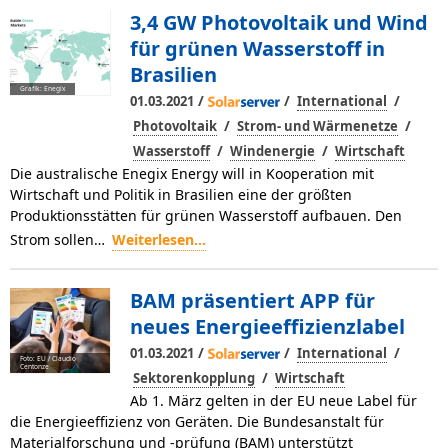
3,4 GW Photovoltaik und Wind
für grünen Wasserstoff in
Brasilien
Grafik: Enegix
/
/
/
01.03.2021
International
/
/
Photovoltaik
Strom- und Wärmenetze
/
/
Wasserstoff
Windenergie
Wirtschaft
Die australische Enegix Energy will in Kooperation mit
Wirtschaft und Politik in Brasilien eine der größten
Produktionsstätten für grünen Wasserstoff aufbauen. Den
Strom sollen…
Weiterlesen...
BAM präsentiert APP für
neues Energieeffizienzlabel
/
/
/
01.03.2021
International
Foto: EU / Claudio
Centonze
/
Sektorenkopplung
Wirtschaft
Ab 1. März gelten in der EU neue Label für
die Energieeffizienz von Geräten. Die Bundesanstalt für
Materialforschung und -prüfung (BAM) unterstützt