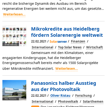
reicht die bisherige Dynamik des Ausbau im Bereich
regenerative Energien bei weitem nicht aus, um das gesetzte…
Weiterlesen...
Mikrokredite aus Heidelberg
fördern Solarenergie weltweit
/
/
/
22.02.2021
Finanzen
Grafik: kiva.org
/
/
International
Top Solar News
Wirtschaft
Gemeinsam mit den Klimalotsen, einer
engagierten Kindergruppe, hat die Heidelberger
Energiegenossenschaft bereits mehr als 1500 Solarprojekte
über Mikrokredite mitfinanziert.
Weiterlesen...
Panasonics halber Ausstieg
aus der Photovoltaik
/
/
/
22.02.2021
Oliver Ristau
Forschung
Foto: Panasonic
/
/
International
Photovoltaik
Solarthemen
Der japanische Elektronikkonzern