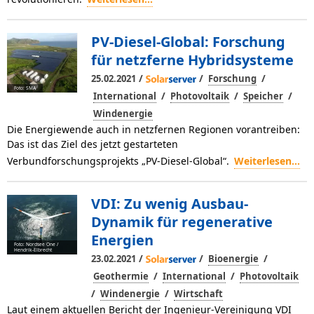
PV-Diesel-Global: Forschung
für netzferne Hybridsysteme
/
/
/
25.02.2021
Forschung
Foto: SMA
/
/
/
International
Photovoltaik
Speicher
Windenergie
Die Energiewende auch in netzfernen Regionen vorantreiben:
Das ist das Ziel des jetzt gestarteten
Verbundforschungsprojekts „PV-Diesel-Global“.
Weiterlesen...
VDI: Zu wenig Ausbau-
Dynamik für regenerative
Energien
Foto: Nordsee One /
Hendrik-Elbrecht
/
/
/
23.02.2021
Bioenergie
/
/
Geothermie
International
Photovoltaik
/
/
Windenergie
Wirtschaft
Laut einem aktuellen Bericht der Ingenieur-Vereinigung VDI