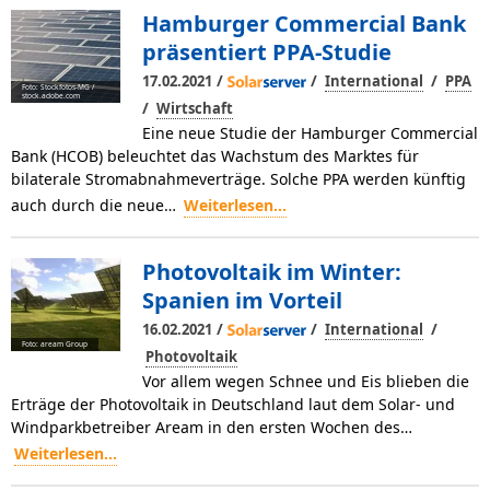
Hamburger Commercial Bank
präsentiert PPA-Studie
/
/
/
17.02.2021
International
PPA
Foto: Stockfotos-MG /
stock.adobe.com
/
Wirtschaft
Eine neue Studie der Hamburger Commercial
Bank (HCOB) beleuchtet das Wachstum des Marktes für
bilaterale Stromabnahmeverträge. Solche PPA werden künftig
auch durch die neue…
Weiterlesen...
Photovoltaik im Winter:
Spanien im Vorteil
/
/
/
16.02.2021
International
Foto: aream Group
Photovoltaik
Vor allem wegen Schnee und Eis blieben die
Erträge der Photovoltaik in Deutschland laut dem Solar- und
Windparkbetreiber Aream in den ersten Wochen des…
Weiterlesen...