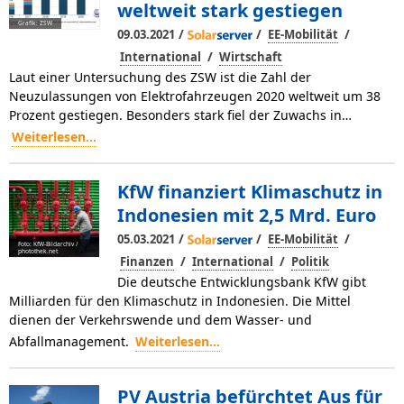
weltweit stark gestiegen
Grafik: ZSW
/
/
/
09.03.2021
EE-Mobilität
/
International
Wirtschaft
Laut einer Untersuchung des ZSW ist die Zahl der
Neuzulassungen von Elektrofahrzeugen 2020 weltweit um 38
Prozent gestiegen. Besonders stark fiel der Zuwachs in…
Weiterlesen...
KfW finanziert Klimaschutz in
Indonesien mit 2,5 Mrd. Euro
/
/
/
05.03.2021
EE-Mobilität
Foto: KfW-Bildarchiv /
photothek.net
/
/
Finanzen
International
Politik
Die deutsche Entwicklungsbank KfW gibt
Milliarden für den Klimaschutz in Indonesien. Die Mittel
dienen der Verkehrswende und dem Wasser- und
Abfallmanagement.
Weiterlesen...
PV Austria befürchtet Aus für