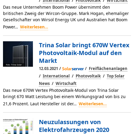
/
/
/
International
Photovoltaik
Wirtschaft
Das neue Unternehmen Boom Power übernimmt den
britischen Zweig der Wircon-Gruppe. Mark Hogan, ehemaliger
Gesellschafter von Wirsol Energy UK und Australien hat Boom
Power…
Weiterlesen...
Trina Solar bringt 670W Vertex
Photovoltaik-Modul auf den
Markt
Foto: Trina Solar
/
/
12.03.2021
Freiflächenanlagen
/
/
/
International
Photovoltaik
Top Solar
/
News
Wirtschaft
Das neue 670W Vertex Photovoltaik-Modul von Trina Solar
bringt 670 Watt Leistung bei einem Wirkungsgrad von bis zu
21,6 Prozent. Laut Hersteller ist der…
Weiterlesen...
Neuzulassungen von
Elektrofahrzeugen 2020