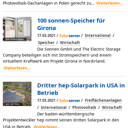
Photovoltaik-Dachanlagen in Polen gerecht zu…
Weiterlesen...
100 sonnen-Speicher für
Girona
/
/
/
17.03.2021
International
Foto: Sonnen GmbH
/
Speicher
Wirtschaft
Die Sonnen GmbH und The Electric Storage
Company beteiligen sich mit Stromspeichern und einem
virtuellem Kraftwerk am Projekt Girona in Nordirland.
Weiterlesen...
Dritter hep-Solarpark in USA in
Betrieb
/
/
17.03.2021
Freiflächenanlagen
Foto: HEP Petra
/
/
/
International
Photovoltaik
Wirtschaft
Der baden-württembergische
Projektentwickler hep nimmt seinen dritten Solarpark in den
USA in Betrieb.
Weiterlesen...