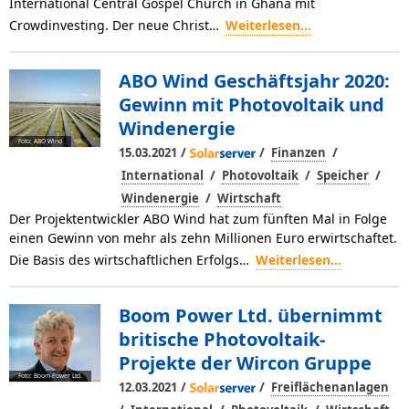
International Central Gospel Church in Ghana mit
Crowdinvesting. Der neue Christ…
Weiterlesen...
ABO Wind Geschäftsjahr 2020:
Gewinn mit Photovoltaik und
Windenergie
Foto: ABO Wind
/
/
/
15.03.2021
Finanzen
/
/
/
International
Photovoltaik
Speicher
/
Windenergie
Wirtschaft
Der Projektentwickler ABO Wind hat zum fünften Mal in Folge
einen Gewinn von mehr als zehn Millionen Euro erwirtschaftet.
Die Basis des wirtschaftlichen Erfolgs…
Weiterlesen...
Boom Power Ltd. übernimmt
britische Photovoltaik-
Projekte der Wircon Gruppe
Foto: Boom Power Ltd.
/
/
12.03.2021
Freiflächenanlagen