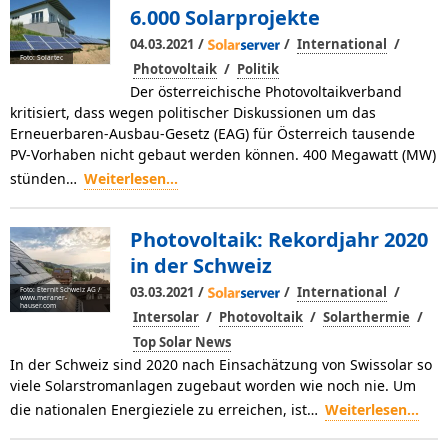
6.000 Solarprojekte
/
/
/
04.03.2021
International
Foto: Solartec
/
Photovoltaik
Politik
Der österreichische Photovoltaikverband
kritisiert, dass wegen politischer Diskussionen um das
Erneuerbaren-Ausbau-Gesetz (EAG) für Österreich tausende
PV-Vorhaben nicht gebaut werden können. 400 Megawatt (MW)
stünden…
Weiterlesen...
Photovoltaik: Rekordjahr 2020
in der Schweiz
/
/
/
03.03.2021
International
Foto: Eternit Schweiz AG /
www.meraner-
hauser.com
/
/
/
Intersolar
Photovoltaik
Solarthermie
Top Solar News
In der Schweiz sind 2020 nach Einsachätzung von Swissolar so
viele Solarstromanlagen zugebaut worden wie noch nie. Um
die nationalen Energieziele zu erreichen, ist…
Weiterlesen...