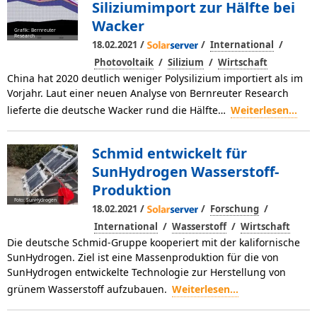
Siliziumimport zur Hälfte bei
Wacker
Grafik: Bernreuter
Research
/
/
/
18.02.2021
International
/
/
Photovoltaik
Silizium
Wirtschaft
China hat 2020 deutlich weniger Polysilizium importiert als im
Vorjahr. Laut einer neuen Analyse von Bernreuter Research
lieferte die deutsche Wacker rund die Hälfte…
Weiterlesen...
Schmid entwickelt für
SunHydrogen Wasserstoff-
Produktion
Foto: SunHydrogen
/
/
/
18.02.2021
Forschung
/
/
International
Wasserstoff
Wirtschaft
Die deutsche Schmid-Gruppe kooperiert mit der kalifornische
SunHydrogen. Ziel ist eine Massenproduktion für die von
SunHydrogen entwickelte Technologie zur Herstellung von
grünem Wasserstoff aufzubauen.
Weiterlesen...