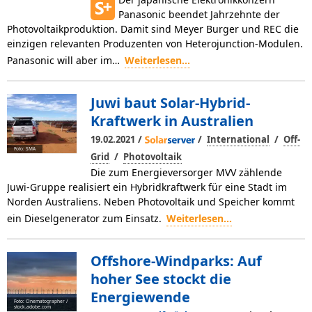
Panasonic beendet Jahrzehnte der
Photovoltaikproduktion. Damit sind Meyer Burger und REC die
einzigen relevanten Produzenten von Heterojunction-Modulen.
Panasonic will aber im…
Weiterlesen...
Juwi baut Solar-Hybrid-
Kraftwerk in Australien
/
/
/
19.02.2021
International
Off-
Foto: SMA
/
Grid
Photovoltaik
Die zum Energieversorger MVV zählende
Juwi-Gruppe realisiert ein Hybridkraftwerk für eine Stadt im
Norden Australiens. Neben Photovoltaik und Speicher kommt
ein Dieselgenerator zum Einsatz.
Weiterlesen...
Offshore-Windparks: Auf
hoher See stockt die
Energiewende
Foto: Cinematographer /
stock.adobe.com